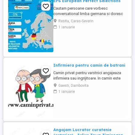
EPS European Perfect Selections
Cautam persoane care vorbesc
conversational limba germana si doresc
sa lucreze in Austria si Germania. NU SE
Resita, Caras-Severin
PERCEPE COMISION Salariul este atractiv!
1 ianuarie
Va rugam sa ne contactati pentru detalii.
Infirmiera pentru camin de batrani
Camin privat pentru varstnici angajeaza
infirmiera sau ingrijitoare. In camin este
personal medical 24 7. Asiguram mesele.
Gaesti, Dambovita
Mai multe detalii, la telefon.
1 ianuarie
Angajam Lucrator curatenie