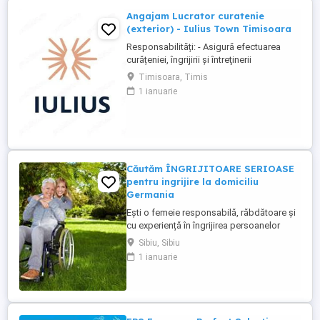
Angajam Lucrator curatenie
(exterior) - Iulius Town Timisoara
Responsabilități: - Asigură efectuarea
curățeniei, îngrijirii şi întreţinerii
amplasamentului exterior al Mall-ului; -
Timisoara, Timis
Colectează cartoanele din locaţie şi le
1 ianuarie
trimite spre punctul de colectare; - Pe timp
de iarnă procedează la îndepărtarea
zăpezii din parcare (cu soluţii şi utilaje
specifice); - ...
Căutăm ÎNGRIJITOARE SERIOASE
pentru ingrijire la domiciliu
Germania
Ești o femeie responsabilă, răbdătoare și
cu experiență în îngrijirea persoanelor
vârstnice? Avem oportunități excelente de
Sibiu, Sibiu
lucru în Germania (îngrijire la domiciliu)!
1 ianuarie
Prin firma noastră ai oportunități excelente
de lucru în sistemul de îngrijire la domiciliu
. Ce oferim: Salariu net atractiv: 1.600 ...