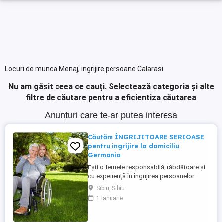
Locuri de munca Menaj, ingrijire persoane Calarasi
Nu am găsit ceea ce cauți.
Selectează categoria și alte
filtre de căutare pentru a eficientiza căutarea
Anunțuri care te-ar putea interesa
Căutăm ÎNGRIJITOARE SERIOASE
pentru ingrijire la domiciliu
Germania
Ești o femeie responsabilă, răbdătoare și
cu experiență în îngrijirea persoanelor
vârstnice? Avem oportunități excelente de
Sibiu, Sibiu
lucru în Germania (îngrijire la domiciliu)!
1 ianuarie
Prin firma noastră ai oportunități excelente
de lucru în sistemul de îngrijire la domiciliu
. Ce oferim: Salariu net atractiv: 1.600 ...