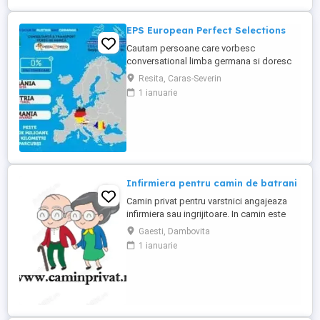
EPS European Perfect Selections
Cautam persoane care vorbesc
conversational limba germana si doresc
sa lucreze in Austria si Germania. NU SE
Resita, Caras-Severin
PERCEPE COMISION Salariul este atractiv!
1 ianuarie
Va rugam sa ne contactati pentru detalii.
Infirmiera pentru camin de batrani
Camin privat pentru varstnici angajeaza
infirmiera sau ingrijitoare. In camin este
personal medical 24 7. Asiguram mesele.
Gaesti, Dambovita
Mai multe detalii, la telefon.
1 ianuarie