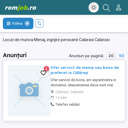
rom
job
.ro
Filtre
4
Locuri de munca Menaj, ingrijire persoane Calarasi Calarasi
Anunțuri
20
50
Anunțuri pe pagină:
Ofer servicii de menaj sau bona de
2
preferat in Călărași
Ofer servicii de bona, am experimenta in
domeniul, deasemenea daca sunt mai
mari pot ajuta și cu temele și disciplina și
Calarasi, Calarasi
tot ce este nevoie.
14 iulie
Telefon validat