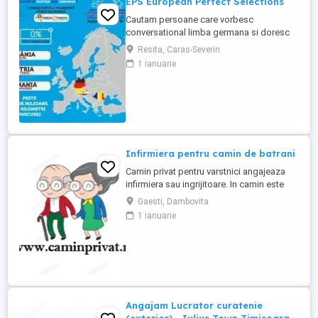
EPS European Perfect Selections
Cautam persoane care vorbesc
conversational limba germana si doresc
sa lucreze in Austria si Germania. NU SE
Resita, Caras-Severin
PERCEPE COMISION Salariul este atractiv!
1 ianuarie
Va rugam sa ne contactati pentru detalii.
Infirmiera pentru camin de batrani
Camin privat pentru varstnici angajeaza
infirmiera sau ingrijitoare. In camin este
personal medical 24 7. Asiguram mesele.
Gaesti, Dambovita
Mai multe detalii, la telefon.
1 ianuarie
Angajam Lucrator curatenie