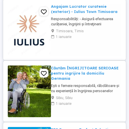
Angajam Lucrator curatenie
(exterior) - Iulius Town Timisoara
Responsabilități: - Asigură efectuarea
curățeniei, îngrijirii şi întreţinerii
amplasamentului exterior al Mall-ului; -
Timisoara, Timis
Colectează cartoanele din locaţie şi le
1 ianuarie
trimite spre punctul de colectare; - Pe timp
de iarnă procedează la îndepărtarea
zăpezii din parcare (cu soluţii şi utilaje
specifice); - ...
Căutăm ÎNGRIJITOARE SERIOASE
pentru ingrijire la domiciliu
Germania
Ești o femeie responsabilă, răbdătoare și
cu experiență în îngrijirea persoanelor
vârstnice? Avem oportunități excelente de
Sibiu, Sibiu
lucru în Germania (îngrijire la domiciliu)!
1 ianuarie
Prin firma noastră ai oportunități excelente
de lucru în sistemul de îngrijire la domiciliu
. Ce oferim: Salariu net atractiv: 1.600 ...