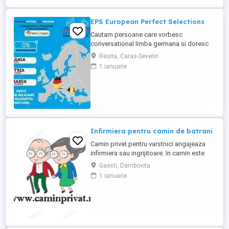
EPS European Perfect Selections
Cautam persoane care vorbesc
conversational limba germana si doresc
sa lucreze in Austria si Germania. NU SE
Resita, Caras-Severin
PERCEPE COMISION Salariul este atractiv!
1 ianuarie
Va rugam sa ne contactati pentru detalii.
Infirmiera pentru camin de batrani
Camin privat pentru varstnici angajeaza
infirmiera sau ingrijitoare. In camin este
personal medical 24 7. Asiguram mesele.
Gaesti, Dambovita
Mai multe detalii, la telefon.
1 ianuarie