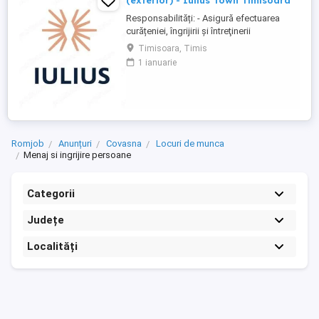
(exterior) - Iulius Town Timisoara
Responsabilități: - Asigură efectuarea
curățeniei, îngrijirii şi întreţinerii
amplasamentului exterior al Mall-ului; -
Timisoara, Timis
Colectează cartoanele din locaţie şi le
1 ianuarie
trimite spre punctul de colectare; - Pe timp
de iarnă procedează la îndepărtarea
zăpezii din parcare (cu soluţii şi utilaje
specifice); - ...
Romjob
Anunțuri
Covasna
Locuri de munca
Menaj si ingrijire persoane
Categorii
Județe
Localități