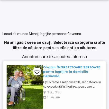
Locuri de munca Menaj, ingrijire persoane Covasna
Nu am găsit ceea ce cauți.
Selectează categoria și alte
filtre de căutare pentru a eficientiza căutarea
Anunțuri care te-ar putea interesa
Căutăm ÎNGRIJITOARE SERIOASE
pentru ingrijire la domiciliu
Germania
Ești o femeie responsabilă, răbdătoare și
cu experiență în îngrijirea persoanelor
vârstnice? Avem oportunități excelente de
Sibiu, Sibiu
lucru în Germania (îngrijire la domiciliu)!
1 ianuarie
Prin firma noastră ai oportunități excelente
de lucru în sistemul de îngrijire la domiciliu
. Ce oferim: Salariu net atractiv: 1.600 ...