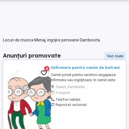
Locuri de munca Menaj, ingrijire persoane Dambovita
Anunțuri promovate
Vezi toate
Infirmiera pentru camin de batrani
4
Camin privat pentru varstnici angajeaza
infirmiera sau ingrijitoare. In camin este
personal medical 24 7. Asiguram mesele.
Gaesti, Dambovita
Mai multe detalii, la telefon.
3 august
Telefon validat
Repostat automat