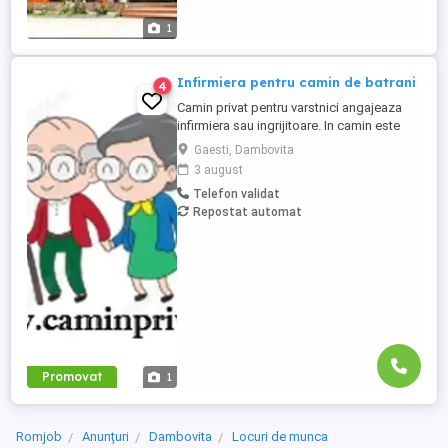
1
Infirmiera pentru camin de batrani
4
Camin privat pentru varstnici angajeaza
infirmiera sau ingrijitoare. In camin este
personal medical 24 7. Asiguram mesele.
Gaesti, Dambovita
Mai multe detalii, la telefon.
3 august
Telefon validat
Repostat automat
Promovat
1
Romjob
Anunțuri
Dambovita
Locuri de munca