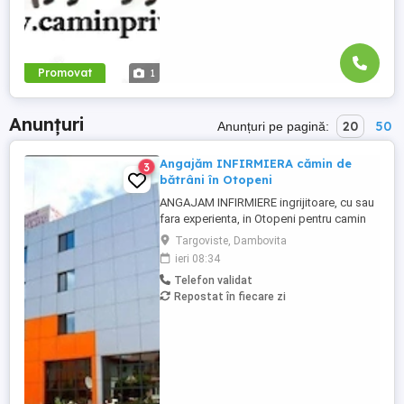
Promovat
1
Anunțuri
20
50
Anunțuri pe pagină:
Angajăm INFIRMIERA cămin de
3
bătrâni în Otopeni
ANGAJAM INFIRMIERE ingrijitoare, cu sau
fara experienta, in Otopeni pentru camin
de batrani privat, program intern sau in
Targoviste, Dambovita
ture, plata corecta si la timp, masa
ieri 08:34
asigurata, carte de munca. Acces usor cu
Telefon validat
transport in comun. Posibilitate de cazare
Repostat în fiecare zi
pentru personal in conditii bune, daca
este nevoie sau pentru ...