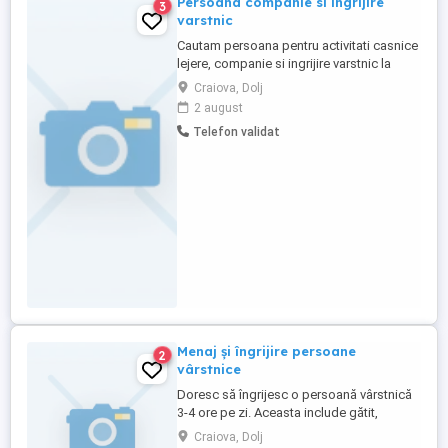
Persoana companie si ingrijire
3
varstnic
Cautam persoana pentru activitati casnice
lejere, companie si ingrijire varstnic la
domiciliu. Program 4 ore zilnic 4-5 zile pe
Craiova, Dolj
saptamana, locatie: apartament central
2 august
Craiova. Asiguram conditii bune si
Telefon validat
beneficii financiare. Relatii si detalii la
telefon.
Menaj și îngrijire persoane
2
vârstnice
Doresc să îngrijesc o persoană vârstnică
3-4 ore pe zi. Aceasta include gătit,
cumpărături, curățenie, administrare
Craiova, Dolj