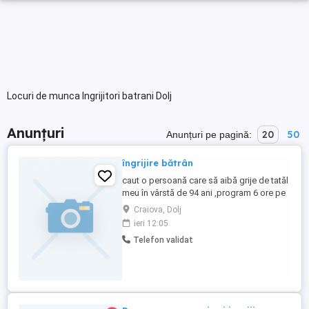
Locuri de munca Ingrijitori batrani Dolj
Anunțuri
20
50
Anunțuri pe pagină:
îngrijire bătrân
caut o persoană care să aibă grije de tatăl
meu în vârstă de 94 ani ,program 6 ore pe
zi de luni pana sâmbătă, mai multe detalii
Craiova, Dolj
la telefon
ieri 12:05
Telefon validat