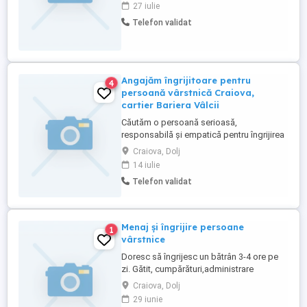
medicamente, însoțire la medic și ce ar
27 iulie
mai fi nevoie. Rog seriozitate!
Telefon validat
Angajăm îngrijitoare pentru
4
persoană vârstnică Craiova,
cartier Bariera Vâlcii
Căutăm o persoană serioasă,
responsabilă și empatică pentru îngrijirea
unei persoane vârstnice la domiciliu.
Craiova, Dolj
Program: * 3-4 ore zi, 7 zile din 7; *
14 iulie
prezență atât dimineața, cât și seara
Telefon validat
(programul poate fi împărțit flexibil: 2 ore
dimineața și 1-2 ore seara sau invers, în
funcție de înțelegere). Atribuții: * ...
Menaj și îngrijire persoane
1
vârstnice
Doresc să îngrijesc un bătrân 3-4 ore pe
zi. Gătit, cumpărături,administrare
medicamente..insoțire la medic Rog
Craiova, Dolj
seriozitate.
29 iunie