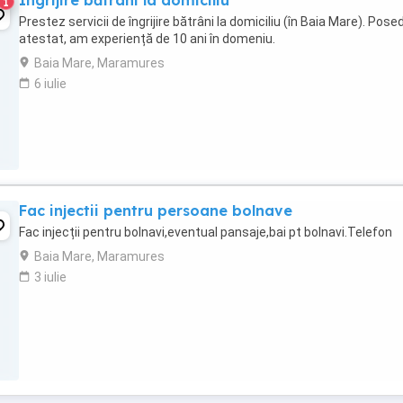
Îngrijire bătrâni la domiciliu
1
Prestez servicii de îngrijire bătrâni la domiciliu (în Baia Mare). Pose
atestat, am experiență de 10 ani în domeniu.
Baia Mare, Maramures
6 iulie
Fac injectii pentru persoane bolnave
Fac injecții pentru bolnavi,eventual pansaje,bai pt bolnavi.Telefon
Baia Mare, Maramures
3 iulie