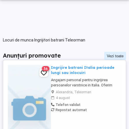
Locuri de munca Ingrijitori batrani Teleorman
Anunțuri promovate
Vezi toate
Ingrijire batrani Italia perioade
36
lungi sau inlocuiri
Angajam personal pentru ingrijirea
persoanelor varstnice in Italia. Oferim
stabilitate si sprijin pe toata perioada
Alexandria, Teleorman
contractului. Nu percepem nicio taxa in
4 august
Romania sau Italia! Cunostinte medii de
Telefon validat
limba italiana! Experienta si recomandarile
Repostat automat
constituie avantaj!