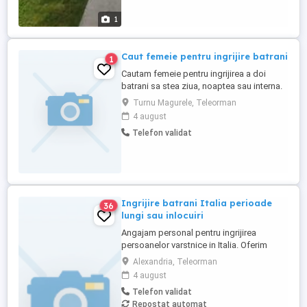
1
Caut femeie pentru ingrijire batrani
1
Cautam femeie pentru ingrijirea a doi
batrani sa stea ziua, noaptea sau interna.
Mai multe detalii la telefon.
Turnu Magurele, Teleorman
4 august
Telefon validat
Ingrijire batrani Italia perioade
36
lungi sau inlocuiri
Angajam personal pentru ingrijirea
persoanelor varstnice in Italia. Oferim
stabilitate si sprijin pe toata perioada
Alexandria, Teleorman
contractului. Nu percepem nicio taxa in
4 august
Romania sau Italia! Cunostinte medii de
Telefon validat
limba italiana! Experienta si recomandarile
Repostat automat
constituie avantaj!