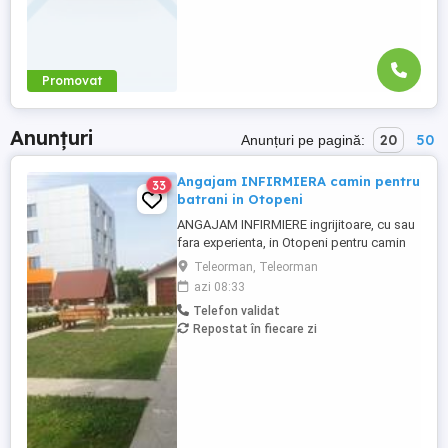
Promovat
Anunțuri
20
50
Anunțuri pe pagină:
Angajam INFIRMIERA camin pentru
33
batrani in Otopeni
ANGAJAM INFIRMIERE ingrijitoare, cu sau
fara experienta, in Otopeni pentru camin
de batrani privat, program intern sau in
Teleorman, Teleorman
ture, plata corecta si la timp, masa
azi 08:33
asigurata, carte de munca. Acces usor cu
Telefon validat
transport in comun. Posibilitate de cazare
Repostat în fiecare zi
pentru personal in conditii bune, daca
este nevoie sau pentru ...