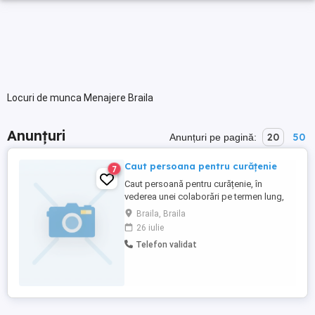
Locuri de munca Menajere Braila
Anunțuri
20
50
Anunțuri pe pagină:
Caut persoana pentru curățenie
7
Caut persoană pentru curățenie, în
vederea unei colaborări pe termen lung,
pentru un spatiu de 47 mp2. Îmi doresc
Braila, Braila
colaborarea cu o persoană serioasă,
26 iulie
responsabilă, atentă la detalii și
Telefon validat
punctuală. Ofer seriozitate. Pentru mai
multe detalii, va rog sa imi scrieti mesaj cu
datele dvs. de contact. Multumesc ...