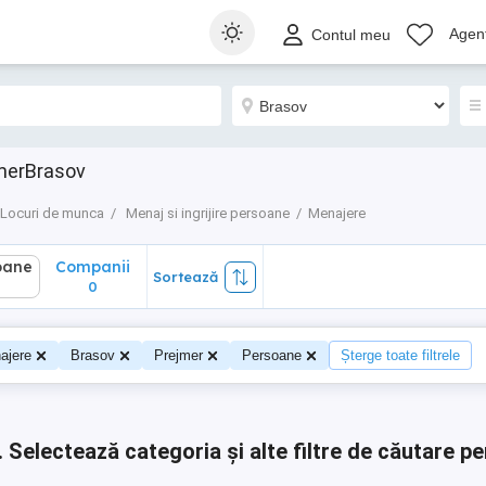
ane
Companii
Sortează
Agenț
Contul meu
0
merBrasov
Locuri de munca
Menaj si ingrijire persoane
Menajere
oane
Companii
Sortează
0
0
ajere
Brasov
Prejmer
Persoane
Șterge toate filtrele
.
Selectează categoria și alte filtre de căutare pe