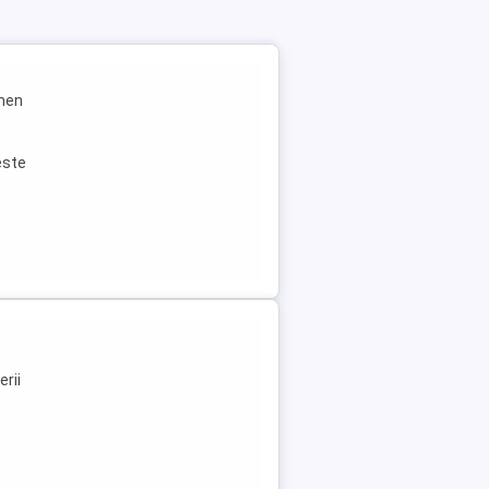
rmen
este
n
erii