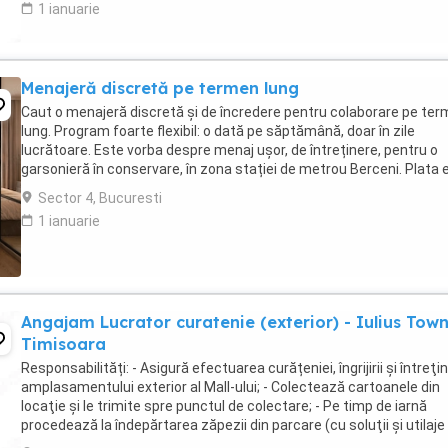
1 ianuarie
Menajeră discretă pe termen lung
Caut o menajeră discretă și de încredere pentru colaborare pe te
lung. Program foarte flexibil: o dată pe săptămână, doar în zile
lucrătoare. Este vorba despre menaj ușor, de întreținere, pentru o
garsonieră în conservare, în zona stației de metrou Berceni. Plata 
avantajoasă și programul scurt. ...
Sector 4, Bucuresti
1 ianuarie
Angajam Lucrator curatenie (exterior) - Iulius Tow
Timisoara
Responsabilități: - Asigură efectuarea curățeniei, îngrijirii şi întreţin
amplasamentului exterior al Mall-ului; - Colectează cartoanele din
locaţie şi le trimite spre punctul de colectare; - Pe timp de iarnă
procedează la îndepărtarea zăpezii din parcare (cu soluţii şi utilaje
specifice); - ...