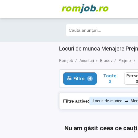
rom
job
.ro
Toate
Perso
Filtre
4
0
0
Locuri de munca Menajere Prej
Romjob
Anunțuri
Brasov
Prejmer
Toate
Pers
Filtre
4
0
→
Filtre active:
Locuri de munca
Men
Nu am găsit ceea ce cauți