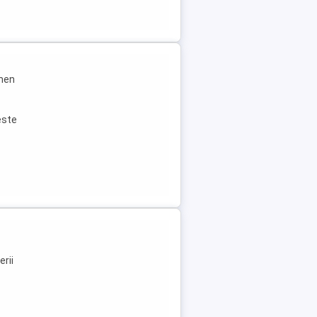
rmen
este
n
erii