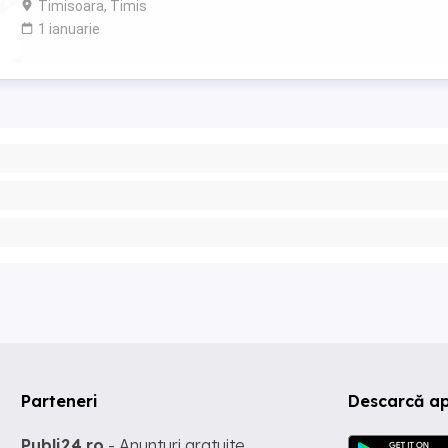
Timisoara, Timis
1 ianuarie
Parteneri
Descarcă ap
Publi24.ro
- Anunturi gratuite