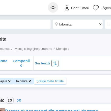
ane
Companii
Sortează
Agenț
Contul meu
0
mita
e munca
Menaj si ingrijire persoane
Menajere
oane
Companii
Sortează
0
ajere
Ialomita
Șterge toate filtrele
nă:
20
50