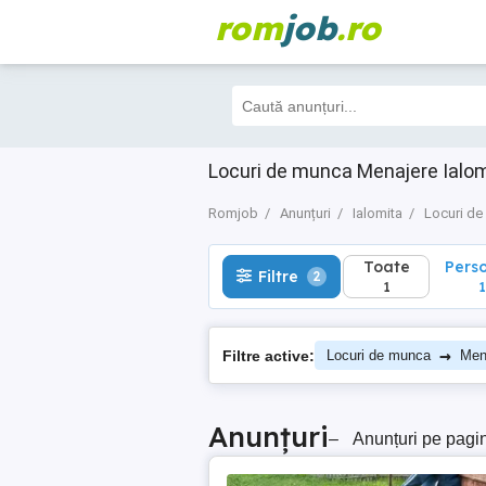
rom
job
.ro
Toate
Perso
Filtre
2
1
1
Locuri de munca Menajere Ialo
Romjob
Anunțuri
Ialomita
Locuri d
Toate
Pers
Filtre
2
1
1
→
Filtre active:
Locuri de munca
Men
Anunțuri
–
Anunțuri pe pagi