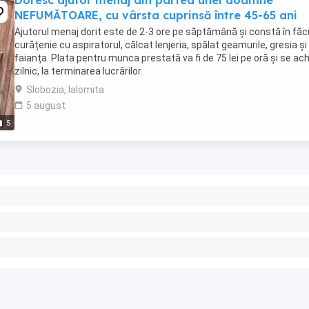
Doresc ajutor menaj din partea unei doamne
NEFUMĂTOARE, cu vârsta cuprinsă între 45-65 ani
Ajutorul menaj dorit este de 2-3 ore pe săptămână și constă în făc
curățenie cu aspiratorul, călcat lenjeria, spălat geamurile, gresia și
faianța. Plata pentru munca prestată va fi de 75 lei pe oră și se ach
zilnic, la terminarea lucrărilor.
Slobozia, Ialomita
5 august
5