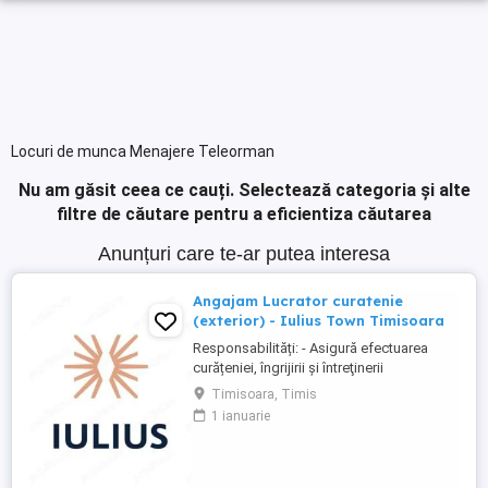
Locuri de munca Menajere Teleorman
Nu am găsit ceea ce cauți.
Selectează categoria și alte
filtre de căutare pentru a eficientiza căutarea
Anunțuri care te-ar putea interesa
Angajam Lucrator curatenie
(exterior) - Iulius Town Timisoara
Responsabilități: - Asigură efectuarea
curățeniei, îngrijirii şi întreţinerii
amplasamentului exterior al Mall-ului; -
Timisoara, Timis
Colectează cartoanele din locaţie şi le
1 ianuarie
trimite spre punctul de colectare; - Pe timp
de iarnă procedează la îndepărtarea
zăpezii din parcare (cu soluţii şi utilaje
specifice); - ...