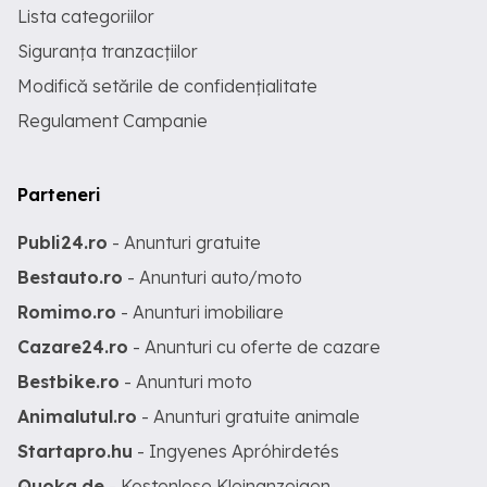
Lista categoriilor
Siguranța tranzacțiilor
Modifică setările de confidențialitate
Regulament Campanie
Parteneri
Publi24.ro
- Anunturi gratuite
Bestauto.ro
- Anunturi auto/moto
Romimo.ro
- Anunturi imobiliare
Cazare24.ro
- Anunturi cu oferte de cazare
Bestbike.ro
- Anunturi moto
Animalutul.ro
- Anunturi gratuite animale
Startapro.hu
- Ingyenes Apróhirdetés
Quoka.de
- Kostenlose Kleinanzeigen