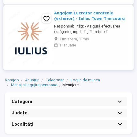
Angajam Lucrator curatenie
(exterior) - Iulius Town Timisoara
Responsabilități: - Asigură efectuarea
curățeniei, îngrijirii şi întreţinerii
amplasamentului exterior al Mall-ului; -
Timisoara, Timis
Colectează cartoanele din locaţie şi le
1 ianuarie
trimite spre punctul de colectare; - Pe timp
de iarnă procedează la îndepărtarea
zăpezii din parcare (cu soluţii şi utilaje
specifice); - ...
Romjob
Anunțuri
Teleorman
Locuri de munca
Menaj si ingrijire persoane
Menajere
Categorii
Județe
Localități