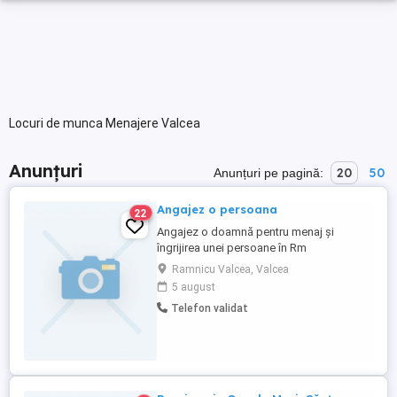
Locuri de munca Menajere Valcea
Anunțuri
20
50
Anunțuri pe pagină:
Angajez o persoana
22
Angajez o doamnă pentru menaj și
îngrijirea unei persoane în Rm
Vâlcea,program intern,salariul 2000 lei
Ramnicu Valcea, Valcea
lună ,rog seriozitate
5 august
Telefon validat