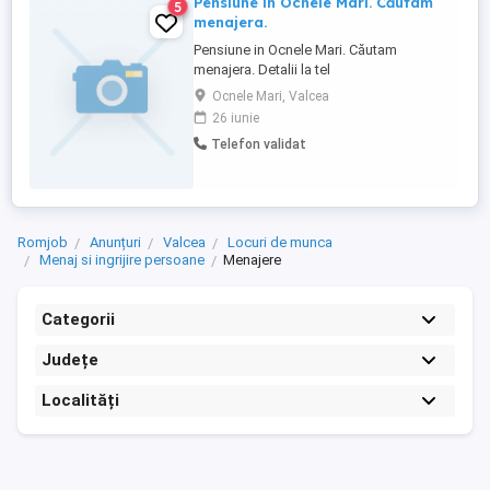
Pensiune in Ocnele Mari. Căutam
5
menajera.
Pensiune in Ocnele Mari. Căutam
menajera. Detalii la tel
Ocnele Mari, Valcea
26 iunie
Telefon validat
Romjob
Anunțuri
Valcea
Locuri de munca
Menaj si ingrijire persoane
Menajere
Categorii
Județe
Localități