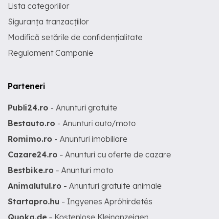
Lista categoriilor
Siguranța tranzacțiilor
Modifică setările de confidențialitate
Regulament Campanie
Parteneri
Publi24.ro
- Anunturi gratuite
Bestauto.ro
- Anunturi auto/moto
Romimo.ro
- Anunturi imobiliare
Cazare24.ro
- Anunturi cu oferte de cazare
Bestbike.ro
- Anunturi moto
Animalutul.ro
- Anunturi gratuite animale
Startapro.hu
- Ingyenes Apróhirdetés
Quoka.de
- Kostenlose Kleinanzeigen