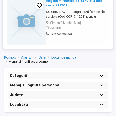
Angajam femeie de serviciu cod
cor - 911201
SC CRIS-DAV SRL angajează femeie de
serviciu (Cod COR 911201) pentru
desfășurarea activității la sediul societății
Simleu Silvaniei, Salaj
din loc. Șimleu Silvaniei, oraș Șimleu
23 iunie
Silvaniei, Piața 1 Mai nr. 1, județul Sălaj.
Telefon validat
Cerințe: seriozitate, responsabilitate și
disponibilitate pentru desfășurarea
activităților specifice ...
Romjob
Anunțuri
Salaj
Locuri de munca
Menaj si ingrijire persoane
Categorii
Menaj si ingrijire persoane
Județe
Localități