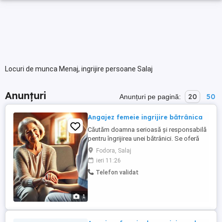
Locuri de munca Menaj, ingrijire persoane Salaj
Anunțuri
20
50
Anunțuri pe pagină:
Angajez femeie ingrijire bătrânica
Căutăm doamna serioasă și responsabilă
pentru îngrijirea unei bătrânici. Se oferă
cazare și condiții bune, la 25 km de Dej.
Fodora, Salaj
Pentru mai multe detalii, vă rog sa sunați la
ieri 11:26
nr. de telefon din anunt.
Telefon validat
1