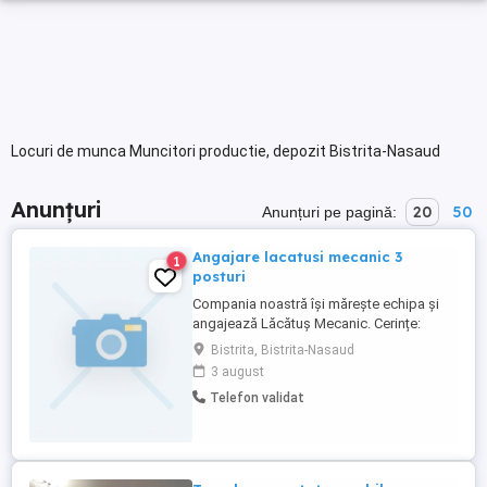
Locuri de munca Muncitori productie, depozit Bistrita-Nasaud
Anunțuri
20
50
Anunțuri pe pagină:
Angajare lacatusi mecanic 3
1
posturi
Compania noastră își mărește echipa și
angajează Lăcătuș Mecanic. Cerințe:
Experiență în domeniu constituie avantaj;
Bistrita, Bistrita-Nasaud
Cunoștințe de desen tehnic și utilizare
3 august
scule specifice; Seriozitate,
Telefon validat
responsabilitate și spirit de echipă;
Disponibilitate pentru program de lucru
full-time. Responsabilități: Executarea ...