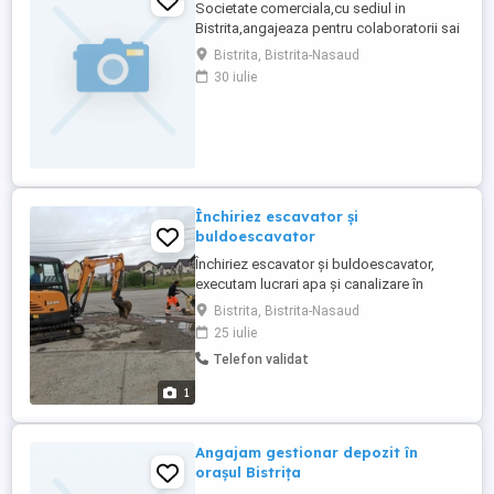
Societate comerciala,cu sediul in
Bistrita,angajeaza pentru colaboratorii sai
din strainatate,vopsitori industriali,nu se
Bistrita, Bistrita-Nasaud
percepe comision
30 iulie
Închiriez escavator și
buldoescavator
Închiriez escavator și buldoescavator,
executam lucrari apa și canalizare în
orașul Bistrița și împrejurimi. Telefon
Bistrita, Bistrita-Nasaud
25 iulie
Telefon validat
1
Angajam gestionar depozit în
orașul Bistrița