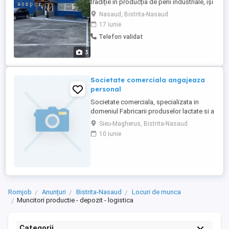
tradiție în producția de perii industriale, își
extinde echipa și caută un operator
Nasaud, Bistrita-Nasaud
calificat pentru gestionarea mașinilor
17 iunie
automate. Căutăm o persoană serioasă,
Telefon validat
doritoare să se alăture unui grup stabil și
profesional, într-un mediu bine organizat.
3
Ce așteptăm ...
Societate comerciala angajeaza
personal
Societate comerciala, specializata in
domeniul Fabricarii produselor lactate si a
branzeturilor angajeaza: Sofer
Sieu-Magherus, Bistrita-Nasaud
profesionist cisterna colectare lapte
10 iunie
Cerinte: Experiență în domeniul industriei
alimentare de minim 2 ani Persoanele
interesate pot depune CV-ul la sediul din
Dej, str. Bistritei, ...
Romjob
Anunțuri
Bistrita-Nasaud
Locuri de munca
Muncitori productie - depozit - logistica
Categorii