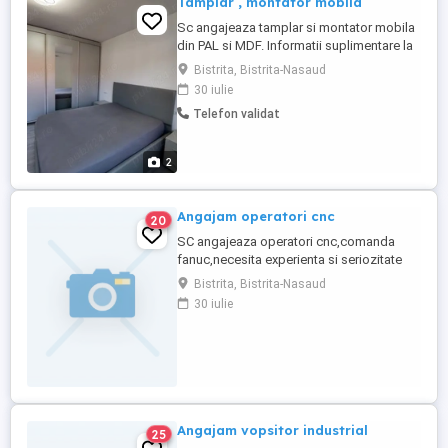
Tamplar , montator mobila
Sc angajeaza tamplar si montator mobila
din PAL si MDF. Informatii suplimentare la
Bistrita, Bistrita-Nasaud
30 iulie
Telefon validat
2
Angajam operatori cnc
20
SC angajeaza operatori cnc,comanda
fanuc,necesita experienta si seriozitate
Bistrita, Bistrita-Nasaud
30 iulie
Angajam vopsitor industrial
25