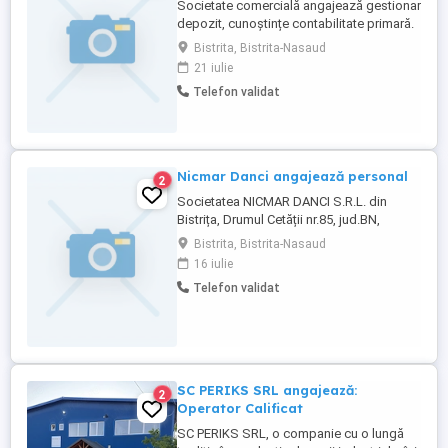
Societate comercială angajează gestionar
depozit, cunoștințe contabilitate primară.
Bistrita, Bistrita-Nasaud
21 iulie
Telefon validat
Nicmar Danci angajează personal
2
Societatea NICMAR DANCI S.R.L. din
Bistrița, Drumul Cetății nr.85, jud.BN,
angajează 3 muncitori necalificați la
Bistrita, Bistrita-Nasaud
asamblarea pieselor, cod COR 932906.
16 iulie
SALARIU 4500 lei brut. Pentru mai multe
Telefon validat
detalii contactați-ne.
SC PERIKS SRL angajează:
2
Operator Calificat
SC PERIKS SRL, o companie cu o lungă