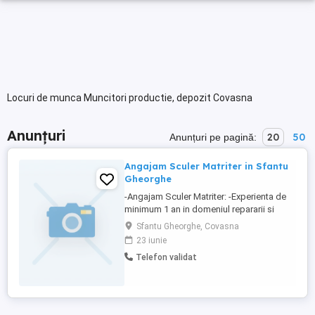
Locuri de munca Muncitori productie, depozit Covasna
Anunțuri
20
50
Anunțuri pe pagină:
Angajam Sculer Matriter in Sfantu
Gheorghe
-Angajam Sculer Matriter: -Experienta de
minimum 1 an in domeniul repararii si
intretinerii
Sfantu Gheorghe, Covasna
matritelor,stantelor,dispozitivelor si
23 iunie
instrumentelor necesare in procesele de
Telefon validat
productie industriala. -Disponibilitate de
lucru in 3 sau 4 schimburi -Contract pe
perioada nedeterminata -Incepere
activitate imediat -Salariu ...