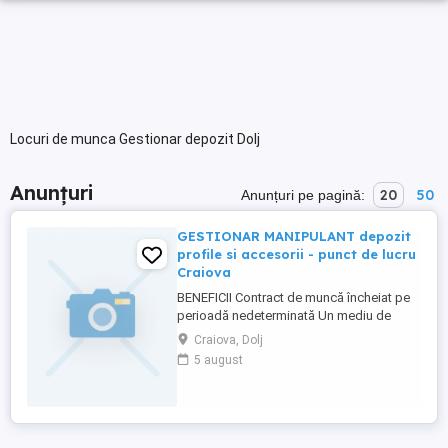
Locuri de munca Gestionar depozit Dolj
Anunțuri
20
50
Anunțuri pe pagină:
GESTIONAR MANIPULANT depozit
profile si accesorii - punct de lucru
Craiova
BENEFICII Contract de muncă încheiat pe
perioadă nedeterminată Un mediu de
lucru dinamic și suportiv perioada de
Craiova, Dolj
training pentru a prelua standardele de
5 august
competență și calitate a companiei - e
bine sa iei in calcul o perioada de
deplasare la un alt punct de lucru CERINȚE
Studii ...