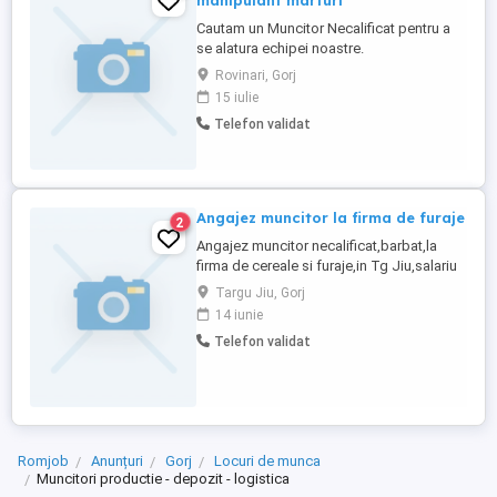
manipulant marfuri
Cautam un Muncitor Necalificat pentru a
se alatura echipei noastre.
Responsabilitatile includ: manipularea,
Rovinari, Gorj
sortarea si pregatirea marfurilor pentru
15 iulie
expediere si receptie, amenajare si
Telefon validat
intretinere curte interioara, experienta
minima in constructii alei si imprejmuiri.
Candidatul ideal trebuie sa fie ...
Angajez muncitor la firma de furaje
2
Angajez muncitor necalificat,barbat,la
firma de cereale si furaje,in Tg Jiu,salariu
atractiv,mai multe detalii la telefon
Targu Jiu, Gorj
14 iunie
Telefon validat
Romjob
Anunțuri
Gorj
Locuri de munca
Muncitori productie - depozit - logistica