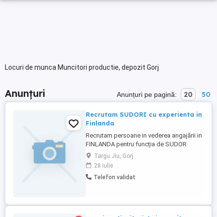
Locuri de munca Muncitori productie, depozit Gorj
Anunțuri
20
50
Anunțuri pe pagină:
Recrutam SUDORI cu experienta in
Finlanda
Recrutam persoane in vederea angajării in
FINLANDA pentru funcția de SUDOR
Angajator: Companie de naționalitate
Targu Jiu, Gorj
finlandeza Contract de munca: încheiat cu
28 iulie
angajatorul finlandez potrivit legilor din
Telefon validat
Finlanda Locație: Finlanda Programul de
lucru: 8 ore zi, 5zile pe săptămâna, 2
schimburi Salariul de bază: ...