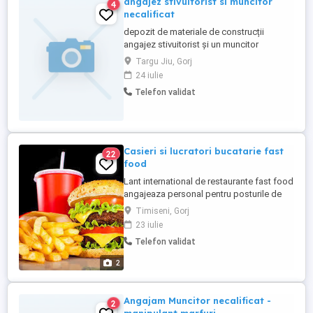
angajez stivuitorist si muncitor
4
necalificat
depozit de materiale de construcții
angajez stivuitorist și un muncitor
necalificat. detalii:
Targu Jiu, Gorj
24 iulie
Telefon validat
Casieri si lucratori bucatarie fast
22
food
Lant international de restaurante fast food
angajeaza personal pentru posturile de
Casier sau Lucrator in bucatarie! Ce iti
Timiseni, Gorj
oferim: Venit BRUT de la 4463 lei* (*la
23 iulie
care se adauga tichetele de masa - 840 lei
Telefon validat
si bonusul de performanta - 250 lei, dupa
a 3-a luna de la angajare); Acces facil in
2
locatie ...
Angajam Muncitor necalificat -
2