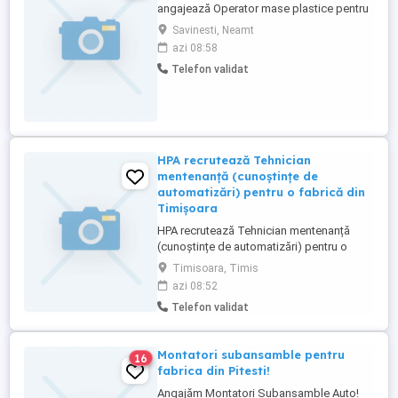
angajează Operator mase plastice pentru
activități în cadrul procesului de reciclare a
Savinesti, Neamt
materialelor plastice. Responsabilități: -
azi 08:58
Operarea utilajelor de reciclare și
Telefon validat
prelucrare a maselor plastice -
Supravegherea procesului tehnologic de
transformare a plasticului ...
HPA recrutează Tehnician
mentenanță (cunoștințe de
automatizări) pentru o fabrică din
Timișoara
HPA recrutează Tehnician mentenanță
(cunoștințe de automatizări) pentru o
fabrică din Timișoara. Program de lucru: -
Timisoara, Timis
3 schimburi Cerinte: - Experiență pe o
azi 08:52
poziție similară într-o fabrică de producție
Telefon validat
automatizată de minim 3 ani - Cunoștinţe
tehnice (mecanică, pneumatică, hidraulică,
electronică, ...
Montatori subansamble pentru
16
fabrica din Pitesti!
Angajăm Montatori Subansamble Auto!