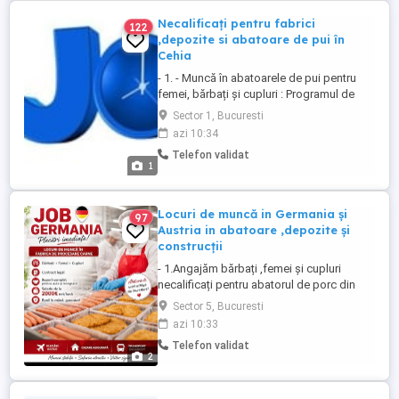
Necalificați pentru fabrici
122
,depozite si abatoare de pui în
Cehia
- 1. - Muncă în abatoarele de pui pentru
femei, bărbați și cupluri : Programul de
lucru este de 12 ore in schimb de zi și
Sector 1, Bucuresti
noapte de luni până vineri și duminică pină
azi 10:34
vineri sunteți plătiți cu 170 coroane pe oră
Telefon validat
(34 Ron ora) iar cazarea se retrage din
1
salariu 5500 coroane (1100 Ron)pe lună ,
veți primi ...
Locuri de muncă in Germania și
97
Austria in abatoare ,depozite și
construcții
- 1.Angajăm bărbați ,femei și cupluri
necalificați pentru abatorul de porc din
Rheda , Weisenfels ,Sogel și
Sector 5, Bucuresti
Kelinghussen . - Contractul de muncă se
azi 10:33
face cu angajatorul ...
Telefon validat
2