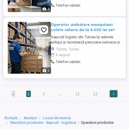
Experiența anterioară nu este obligatorie.
Telefon validat
Oferim instruire la locul de muncă și sprijin
1
în perioada de acomodare.
Responsabilități: Pregătirea ...
Operator ambalare manipulant
colete salariu de la 4.000 lei net
Depozit logistic din Tulcea își extinde
echipa și recrutează persoane serioase și
responsabile pentru activitatea de
Tulcea, Tulcea
ambalare și pregătire a comenzilor.
8 august
Experiența anterioară nu este obligatorie.
Telefon validat
Oferim instruire la locul de muncă și sprijin
în perioada de acomodare.
1
Responsabilități: Pregătirea ...
›
‹
1
2
…
11
12
Romjob
Anunțuri
Locuri de munca
Muncitori productie - depozit - logistica
Operatori productie