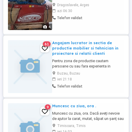
bancuri de lucru pentru diferite tipuri de
Dragoslavele, Arges
paletu -doua pistoale pneumatice cu
azi 06:30
compensatoare de greutate Toate
Telefon validat
componentele sunt noi.
4
Angajam lucrator in sectia de
61
productie mobilier si tehnician in
proiectare si relatii clienti
Pentru zona de productie cautam
persoane cu sau fara experienta in
domeniu. Pentru cei care nu au experienta
Buzau, Buzau
in acesta activitate, acestia trebuie sa stie
ieri 21:18
ca pot avea curaj sa incerce un domeniu
Telefon validat
pe care nu-l cunosc dar doresc sa lucreze
intr-un domeniu placut, cu satisfactii la
fiecare pas, mai ales ...
Muncesc cu ziua, ora .
9
Muncesc cu ziua, ora. Dacă aveți nevoie
de ajutor la carat, mutat, săpat un șanț sau
altă muncă pe lângă gospodarie, mă
Timisoara, Timis
puteți contacta și vă ajut cu plăcere. Doar
ieri 16:03