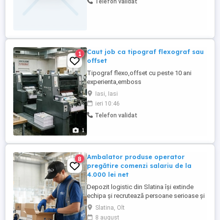
Telefon validat
cules mere cules castraveți - Se oferă
salariu de 2200 euro net plus se poate
lucra ore suplimentare ...
Caut job ca tipograf flexograf sau
1
offset
Tipograf flexo,offset cu peste 10 ani
experienta,emboss
3d,serigrafie,deboss,holograme,cerneala
Iasi, Iasi
termosensibila si fluorescenta,etichete
ieri 10:46
multipagina,hotfoil,coldfoil. Operator
Telefon validat
masina de confecționat sacoșe si pungi
de hârtie. Atenție!Nu angajez! Aștept
1
oferte de job,sau colaborare.
Ambalator produse operator
8
pregătire comenzi salariu de la
4.000 lei net
Depozit logistic din Slatina își extinde
echipa și recrutează persoane serioase și
responsabile pentru activitatea de
Slatina, Olt
ambalare și pregătire a comenzilor.
8 august