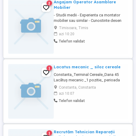
Angajam Operator Asamblare
2
Mobilier
- Studii medii - Experienta ca montator
mobilier sau similar - Cunostinte desen
tehnic schite Responsabilitati: Asamblare
Timisoara, Timis
mobilier comercial conform schitelor
azi 10:20
Interpretarea desenelor tehnice si
Telefon validat
verificarea componentelor Activitate de
montaj mobilier comercial din lemn si
metal (serii mici si unicat). - ...
Lacatus mecanic _ siloz cereale
1
Constanta_Terminal Cereale_Dana 45
Lacătuș mecanic _1 pozitie_ perioada
nededeterminata. program de zi _ L-V_
Constanta, Constanta
08.00 16.00 Cerinte: Studii de baza:
azi 10:07
profesionala liceu Studii de specialitate:
Telefon validat
Calificarea mecanic, lacatus mecanic
Experienta reprezinta un avantaj Daca esti
pregatit ...
Recrutăm Tehnician Reparații
1