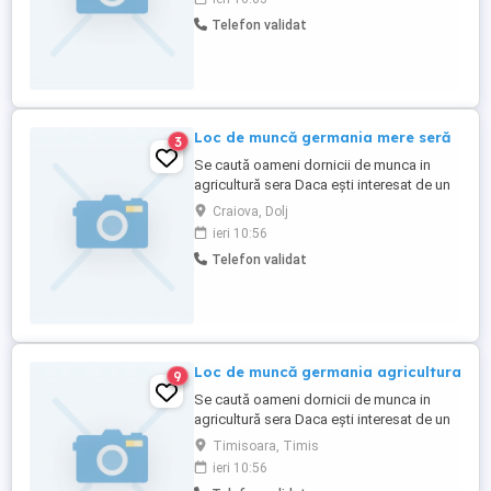
în Timișoara.
Telefon validat
Loc de muncă germania mere seră
3
Se caută oameni dornicii de munca in
agricultură sera Daca ești interesat de un
loc de muncă în industria agriculturii va
Craiova, Dolj
putem oferii -Se lucrează de luni până
ieri 10:56
sâmbătă 8 ore pe zi - Se lucrează la
Telefon validat
cules mere cules castraveți - Se oferă
salariu de 2200 euro net plus se poate
lucra ore suplimentare ...
Loc de muncă germania agricultura
9
Se caută oameni dornicii de munca in
agricultură sera Daca ești interesat de un
loc de muncă în industria agriculturii va
Timisoara, Timis
putem oferii -Se lucrează de luni până
ieri 10:56
sâmbătă 8 ore pe zi - Se lucrează la