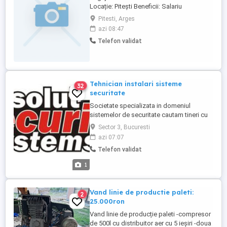
Locație: Pitești Beneficii: Salariu
negociabil (în funcție de secție) 2500 lei
Pitesti, Arges
Net 40 lei zi tichet de masă Bonus de
azi 08:47
prezență Bonus de productivitate: 6-8%
Telefon validat
din salariul brut Prime de sărbători,
vacanță și alte evenimente Al 13-lea salariu
(plătit în 2 tranșe) Contract ...
Tehnician instalari sisteme
32
securitate
Societate specializata in domeniul
sistemelor de securitate cautam tineri cu
sau fara experienta pentru instalari
Sector 3, Bucuresti
sisteme securitate, interfon, incendiu,
azi 07:07
CCTV, efractie,
Telefon validat
1
Vand linie de productie paleti:
2
25.000ron
Vand linie de producție paleti -compresor
de 500l cu distribuitor aer cu 5 ieșiri -doua