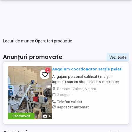
Locuri de munca Operatori productie
Anunțuri promovate
Vezi toate
Angajam coordonator secție peleti
1
Angajam personal calificat ( maiștri
ingineri) sau cu studii electro-mecanice,
pentru secția de productie peleți, situată
Ramnicu Valcea, Valcea
in localitatea Brezoi-Valcea! Salariul minim
3 august
asigurat este 4200 lei net precum si
Telefon validat
bonusuri de performanță! Pentru alte
Repostat automat
detalii va rog sa ma contactați! Mihai-
Promovat
4