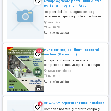
Utilaje Agricole pentru unul dintre
partenerii noștri din Arad.
Responsabilități: - Diagnosticarea și
repararea utilajelor agricole; - Efectuarea
lucrărilor de întreținere preventivă și
Arad, Arad
corectivă; - Înlocuirea și montarea pieselor
azi 09:38
defecte; - Testarea utilajelor după
Telefon validat
efectuarea reparațiilor; - Respectarea
standardelor de calitate și siguranță.
Cerințe: - Experiență ...
Muncitor (ne) calificat - sectorul
25
nuclear (Germania)
Angajam in Germania persoane
competente si motivate pentru a ocupa
urmatoarea pozitie in echipa noastra:
Deva, Hunedoara
MUNCITOR (NE)CALIFICAT, SORTATOR-
azi 09:19
DEZASAMBLARE SI DEZINSTALARE
Telefon validat
ECHIPAMENTE CENTRALE NUCLEARE
DEZAFECTATE DIN GERMANIA
1
ATRIBUTIILE POSTULUI: Demontarea
echipamentelor si prelucrarea diferitelor ...
ANGAJAM: Operator Mase Plastice !
4
Compania noastră își mărește echipa și