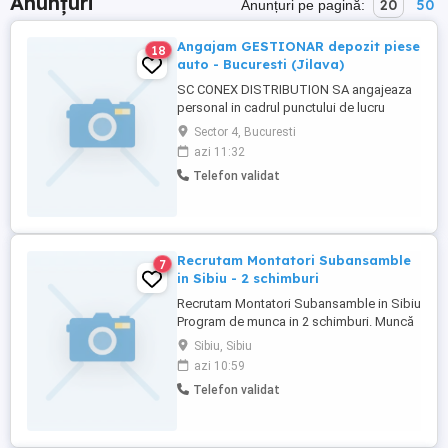
Anunțuri
20
50
Anunțuri pe pagină:
Angajam GESTIONAR depozit piese
18
auto - Bucuresti (Jilava)
SC CONEX DISTRIBUTION SA angajeaza
personal in cadrul punctului de lucru
Bucuretsi (jilava) Compania este infiintata
Sector 4, Bucuresti
in anul 2003 si are ca domeniu de
azi 11:32
activitate distributia de piese auto si
Telefon validat
consumabile pentru autoturisme.
Responsabilitati: - Efectueaza receptia
cantitativa si calitativa a produselor ...
Recrutam Montatori Subansamble
7
in Sibiu - 2 schimburi
Recrutam Montatori Subansamble in Sibiu
Program de munca in 2 schimburi. Muncă
confortabila: Se lucrează de pe scaun.
Sibiu, Sibiu
Beneficii: - Salariul negociabil in functie de
azi 10:59
experienta; - Tichete de masa 45 Ron zi; -
Telefon validat
Bonus de productivitate; - Prima de
vacanta; - Prima de Paste si Craciun; -
Subventie masa ...