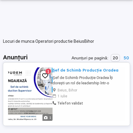
Locuri de munca Operatori productie BeiusBihor
Anunțuri
20
50
Anunțuri pe pagină:
Șef de Schimb Producție Oradea
1
Șef de Schimb Producție Oradea Îți
dorești un rol de leadership într-o
companie internațională din industria
Beius, Bihor
automotive? Suntem în căutarea unui Șef
1 iulie
de Schimb cu experiență în coordonarea
Telefon validat
echipelor din producție, care să contribuie
la atingerea obiectivelor de siguranță,
calitate și productivitate. ...
1