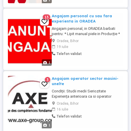
1
Angajam personal cu sau fara
13
experienta in ORADEA
Angajam personal, in ORADEA barbati
pentru: * Lipit manual piele in Producție *
cusut manual piele * finisat * control CTC
Oradea, Bihor
si remaniere * aplicat clei pe baza de apa
19 iulie
* feonarea produselor din piele - Spațiu
Telefon validat
de lucru curat si modern - Pachet salarial
atractiv - Bonus de sarbatori vacante
1
evenimente,etc - ...
Angajam operator sector masini-
3
unelte
Condiții: Studii medii Seriozitate
Experiența anterioara ca si operator
constituie avantaj, dar nu este obligatorie.
Oradea, Bihor
Atributii ( in funcție de experiența
16 iulie
anterioară ) : Executare piese la masinile
Telefon validat
de indoit tabla , si dupa caz, alte operatii
necesare , conform experientei avute
1
(ex.manipulare piese ...