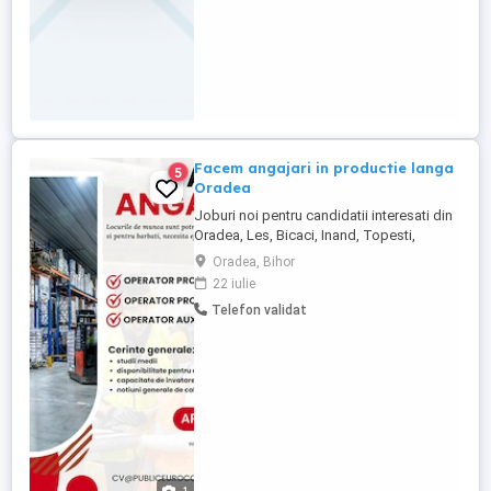
Facem angajari in productie langa
5
Oradea
Joburi noi pentru candidatii interesati din
Oradea, Les, Bicaci, Inand, Topesti,
Dragesti, etc.! Operator productie montaj
Oradea, Bihor
Operator productie Responsabilitati: -
22 iulie
gestionarea materialelor, echipamentelor,
Telefon validat
materiei prime - organizarea si
structurarea productiei - utilizarea in
conditii optime a echipamentelor ...