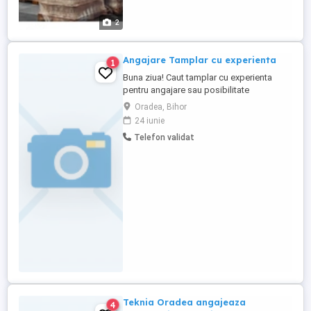
2
Angajare Tamplar cu experienta
1
Buna ziua! Caut tamplar cu experienta
pentru angajare sau posibilitate
colaborare pentru fabricare mobila la
Oradea, Bihor
comanda din pal si mdf. Atelierul produce
24 iunie
si monteaza mobilier personalizat pentru
Telefon validat
persoane fizice si juridice. Pentru mai
multe informatii cei interesati va rog sa ma
contactati prin telefon ...
Teknia Oradea angajeaza
4