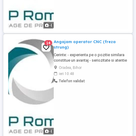
1
Angajam operator CNC (freza
14
strung)
Cerinte: - experienta pe o pozitie similara
constitue un avantaj - seriozitate si atentie
la detalii - disponibilitate la lucru in
Oradea, Bihor
schimburi - asigura functionarea masinilor
ieri 10:48
unelte cu comanda numerica. -prelucreaza
Telefon validat
piese utilizand masina cu comanda
numerica -verifica integritatea pieselor
executate,starea ...
1