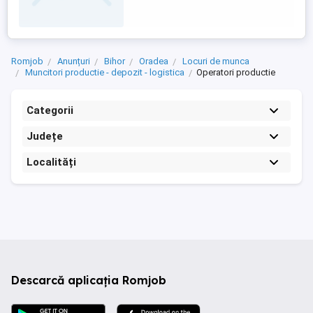
Supraveghezi fluxul automatizat de
productie; Monitorizezi ...
Romjob
Anunțuri
Bihor
Oradea
Locuri de munca
Muncitori productie - depozit - logistica
Operatori productie
Categorii
Județe
Localități
Descarcă aplicația Romjob