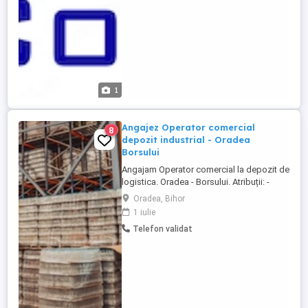
1
Angajez Operator comercial
8
depozit industrial - Oradea
Borsului
Angajam Operator comercial la depozit de
logistica. Oradea - Borsului. Atribuții: -
preia, si manipuleaza marfa, - gestionează
Oradea, Bihor
si organizeaza depozitul, - relaționează cu
1 iulie
clienții - intretine buna functionare -
Telefon validat
program de lucru 8 ore pe zi (L-V 8-17.00)
Cerințe: - angajatul va fi : harnic,
disciplinat, ...