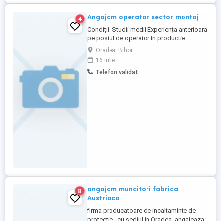
Angajam operator sector montaj
4
Condiții: Studii medii Experiența anterioara
pe postul de operator in productie
Atributii (in funcție de experiența
Oradea, Bihor
anterioară) : asamblare subansamble
16 iulie
metalice integrare componente control
Telefon validat
ambalare alte operatii de nituire,
etanseitate, lipire etichete Se oferă
formare la locul de munca Program ...
angajam muncitori fabrica
8
Austriaca
firma producatoare de incaltaminte de
protectie , cu sediul in Oradea, angajeaza: