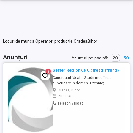
Locuri de munca Operatori productie OradeaBihor
Anunțuri
20
50
Anunțuri pe pagină:
Setter Reglor CNC (freza strung)
5
Candidatul ideal: - Studii medii sau
superioare in domeniul tehnic; -
Cunostinte solide de mecanica si
Oradea, Bihor
tehnologia prelucrarii metalelor; -
ieri 10:48
Cunostinte de soft CAD si CAM; -
Telefon validat
Cunoasterea standardelor si tolerantelor
de fabricatie; - Cunostinte bune in
utilizarea SDV-urilor; - Sisteme calitate
(ISO9001) ...