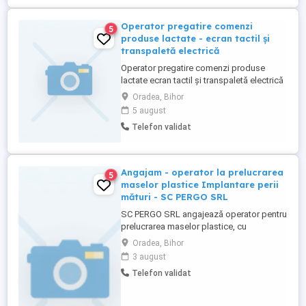
Operator pregatire comenzi
5
produse lactate - ecran tactil și
transpaletă electrică
Operator pregatire comenzi produse
lactate ecran tactil și transpaletă electrică
14,20 brut oră + primă de performanță
Oradea, Bihor
posibil până la 24,85 ora Locul de muncă:
5 august
Buttenheim (Bavaria), Germania Tipul
Telefon validat
angajării: angajare directă la Syldorf
GmbH & Co. KG Contract permanent cu
normă întreagă, respectiv ...
Angajam - operator la prelucrarea
5
maselor plastice Implantare perii
mături - SC PERGO SRL
SC PERGO SRL angajează operator pentru
prelucrarea maselor plastice, cu
responsabilități specifice în implantarea
Oradea, Bihor
de perii și mături. Candidatul ideal trebuie
3 august
să aibă abilități bune manuale, atenție la
Telefon validat
detalii și capacitatea de a lucra într-un ritm
constant și eficient. Responsabilitățile
principale ...