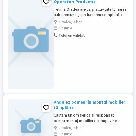
Operatori Productie
Teknia Oradea are ca şi activitate turnarea
sub presiune şi prelucrarea complexă a
pieselor de aluminiu. - Operarea masinilor
Oradea, Bihor
(strunguri, centre de prelucrare, masini de
17 iunie
injectie sub presiune, prese) - Urmarirea
Telefon validat
pasilor de productie, respectiv a
programului pentru piesele ce urmeaza a
fi prelucrate; - ...
Angajez oameni în montaj mobilier
tâmplărie
Căutăm un om serios și responsabil
pentru montaj mobilier de magazine
Cerinte: experiență în montaj mobilier
Oradea, Bihor
tâmplărie atenție la detalii și finisaje
17 iunie