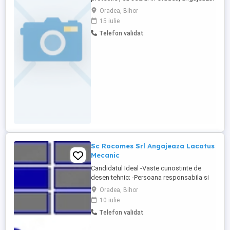
- muncitor fabrica de incaltaminte la sectia
Oradea, Bihor
de tras - magazioner program de lucru de
15 iulie
luni pana vineri de la 06-14:30 oferim si
Telefon validat
bonusuri lunare de performanta
Societatea noastra ofera salar negociabil,
tichete ...
Sc Rocomes Srl Angajeaza Lacatus
Mecanic
Candidatul Ideal -Vaste cunostinte de
desen tehnic; -Persoana responsabila si
proactiva, serioasa si capabila de munca
Oradea, Bihor
in echipa; -Scoala profesionala, certificat
10 iulie
de calificare constituie un avantaj.
Telefon validat
Descrierea jobului: -Ajustarea si slefuirea
diferitelor repere ...