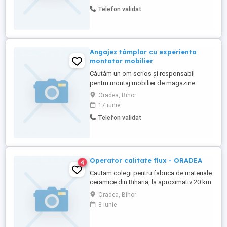
seriozitate și responsabilitate
Telefon validat
cunoasterea limbii engleze permis
categoria B reprezintă capacitate de lucru
în echipa intr-un mediu multicultura ...
Angajez tâmplar cu experienta
montator mobilier
Căutăm un om serios și responsabil
pentru montaj mobilier de magazine
Cerinte: -experiență în montaj mobilier
Oradea, Bihor
tâmplărie -atenție la detalii și finisaje -
17 iunie
seriozitate și responsabilitate -
Telefon validat
cunoasterea limbii engleze -permis
categoria B reprezintă -capacitate de lucru
în echipa intr-un mediu multic ...
Operator calitate flux - ORADEA
4
Cautam colegi pentru fabrica de materiale
ceramice din Biharia, la aproximativ 20 km
de Oradea. Pot aplica persoane din
Oradea, Bihor
Oradea, Biharia, Satu Nou, Ianca, Parhida,
8 iunie
Tamaseu, Rosiori, Mihai Bravu, Diosig si
localitatile apropiate. Ce vei face?