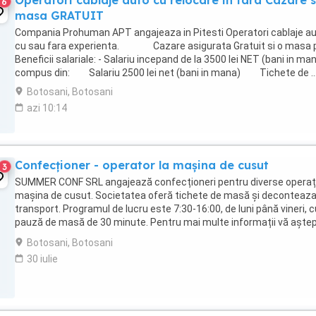
Operatori cablaje auto cu relocare in tara Cazare s
6
masa GRATUIT
Compania Prohuman APT angajeaza in Pitesti Operatori cablaje a
cu sau fara experienta. Cazare asigurata Gratuit si o masa p
Beneficii salariale: - Salariu incepand de la 3500 lei NET (bani in ma
compus din: Salariu 2500 lei net (bani in mana) Tichete de ..
Botosani, Botosani
azi 10:14
Confecționer - operator la mașina de cusut
3
SUMMER CONF SRL angajează confecționeri pentru diverse operații
mașina de cusut. Societatea oferă tichete de masă și deconteaz
transport. Programul de lucru este 7:30-16:00, de luni până vineri, c
pauză de masă de 30 minute. Pentru mai multe informații vă așt
la sediul societății.
Botosani, Botosani
30 iulie