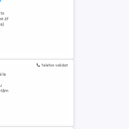
i
uto
e zi!
na)
.
Telefon validat
 la
a
u
eptăm