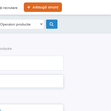
Adaugă anunț
ii recrutare
roductie