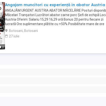
Angajam muncitori cu experiență in abator Austria
ANGAJĂM URGENT AUSTRIA ABATOR MĂCELĂRIE Posturi disponibi
Măcelari Tranșatori Lucrători abator carne porc Șefi de echipă Loca
Austria Oferim: Salariu 15,29 16,29 oră Bonus 20 pentru fiecare zi
lucrată Ore suplimentare plătite cu +50% Posibilitate mare de ore
suplimentare Al ...
Botosani, Botosani
27 iulie
1