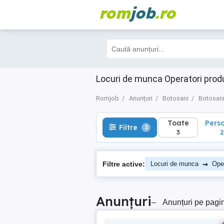
rom
job
.ro
Toate
Perso
Filtre
3
3
2
Locuri de munca Operatori prod
Romjob
Anunțuri
Botosani
Botosan
Toate
Pers
Filtre
3
3
2
→
Filtre active:
Locuri de munca
Oper
Anunțuri
–
Anunțuri pe pagi