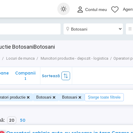
ane
Companii
Sortează
Agenț
Contul meu
1
uctie BotosaniBotosani
i
Locuri de munca
Muncitori productie - depozit - logistica
Operatori p
oane
Companii
Sortează
1
atori productie
Botosani
Botosani
Șterge toate filtrele
nă:
20
50