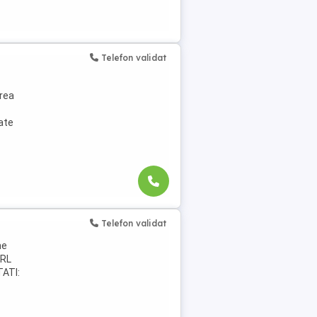
Telefon validat
rea
ate
Telefon validat
me
SRL
ATI: