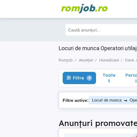
rom
job
.ro
Toate
Perso
Filtre
4
5
1
Locuri de munca Operatori util
Romjob
Anunțuri
Hunedoara
Deva
Toate
Pers
Filtre
4
5
1
→
Filtre active:
Locuri de munca
Oper
Anunțuri promovat