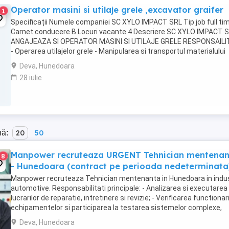
Operator masini si utilaje grele ,excavator graifer
1
Specificații Numele companiei SC XYLO IMPACT SRL Tip job full ti
Carnet conducere B Locuri vacante 4 Descriere SC XYLO IMPACT 
ANGAJEAZA SI OPERATOR MASINI SI UTILAJE GRELE RESPONSAILIT
- Operarea utilajelor grele - Manipularea si transportul materialului
lemnos - Respectarea normelor de siguranta ...
Deva, Hunedoara
28 iulie
nă:
20
50
Manpower recruteaza URGENT Tehnician mentena
8
- Hunedoara (contract pe perioada nedeterminata
Manpower recruteaza Tehnician mentenanta in Hunedoara in indus
automotive. Responsabilitati principale: - Analizarea si executarea
lucrarilor de reparatie, intretinere si revizie; - Verificarea functionari
echipamentelor si participarea la testarea sistemelor complexe,
utilizand sisteme de diagnosticare ...
Deva, Hunedoara