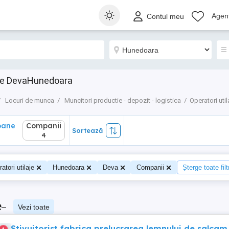
ane
Companii
Sortează
Agenț
Contul meu
4
aje DevaHunedoara
Locuri de munca
Muncitori productie - depozit - logistica
Operatori util
oane
Companii
Sortează
4
atori utilaje
Hunedoara
Deva
Companii
Șterge toate filt
e
–
Vezi toate
Stivuitorist fabrica prelucrarea lemnului de salcam