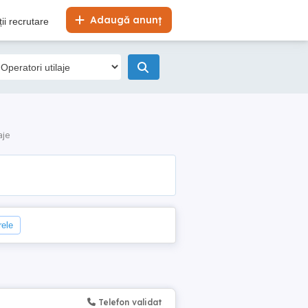
Adaugă anunț
ii recrutare
aje
rele
Telefon validat