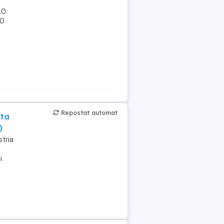
LO
LO
Repostat automat
nta
)
tria
i