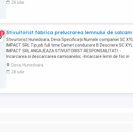
28 iulie
Stivuitorist fabrica prelucrarea lemnului de salcam
1
Stivuitorist Hunedoara, Deva Specificații Numele companiei SC XY
IMPACT SRL Tip job full time Carnet conducere B Descriere SC XY
IMPACT SRL ANGAJEAZA STIVUITORIST RESPONSAILITATI: -
Incarcarea si descarcarea camioanelor, -Incarcare lemn de foc in
camionete - Manipularea si transportarea paletilor ...
Deva, Hunedoara
28 iulie