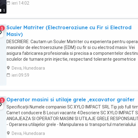
ieri 14:02
1
Sculer Matriter (Electroeroziune cu Fir si Electrod
1
Masiv)
DESCRIERE: Cautam un Sculer Matriter cu experienta pentru opera
masinilor de electroeroziune (EDM) cu fir si cu electrod masiv. Vei
asigura fabricarea profesionala si precisa a componentelor destin
sculelor de turnare prin injectie, respectand tolerante geometrice
extrem de stricte. Activitati ...
Deva, Hunedoara
ieri 09:59
Operator masini si utilaje grele ,excavator graifer
1
Specificații Numele companiei SC XYLO IMPACT SRL Tip job full ti
Carnet conducere B Locuri vacante 4 Descriere SC XYLO IMPACT 
ANGAJEAZA SI OPERATOR MASINI SI UTILAJE GRELE RESPONSAILIT
- Operarea utilajelor grele - Manipularea si transportul materialului
lemnos - Respectarea normelor de siguranta ...
Deva, Hunedoara