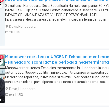
1
Stivuitorist Hunedoara, Deva Specificații Numele companiei SC XY
IMPACT SRL Tip job full time Carnet conducere B Descriere SC XY
IMPACT SRL ANGAJEAZA STIVUITORIST RESPONSAILITATI: -
Incarcarea si descarcarea camioanelor, -Incarcare lemn de foc in
camionete - Manipularea si transportarea paletilor ...
Deva, Hunedoara
28 iulie
Manpower recruteaza URGENT Tehnician mentena
8
- Hunedoara (contract pe perioada nedeterminata
Manpower recruteaza Tehnician mentenanta in Hunedoara in indus
automotive. Responsabilitati principale: - Analizarea si executarea
lucrarilor de reparatie, intretinere si revizie; - Verificarea functionari
echipamentelor si participarea la testarea sistemelor complexe,
utilizand sisteme de diagnosticare ...
Deva, Hunedoara
ieri 14:02
1