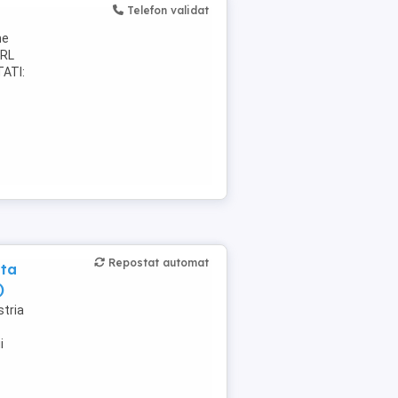
Telefon validat
me
SRL
ATI:
Repostat automat
nta
)
tria
i