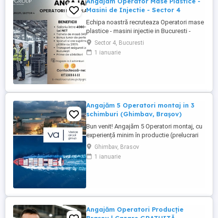
Angajam Operator Mase Plastice -
Masini de Injectie - Sector 4
Echipa noastră recruteaza Operatori mase
plastice - masini injectie in Bucuresti -
sector 4! Doresti să lucrezi intr-un mediu
Sector 4, Bucuresti
profesionist in industria maselor plastice?
1 ianuarie
Esti persoana potrivita pentru noi!
Beneficii: - Salariu: 4.000 4.300 lei NET (in
functie de experienta). - Bonus lunar de
performanta: ...
Angajăm 5 Operatori montaj in 3
schimburi (Ghimbav, Brașov)
Bun venit! Angajăm 5 Operatori montaj, cu
experiență minim în productie (prelucrari
prin aschiere). Căutăm persoane serioase,
Ghimbav, Brasov
dornice să învețe și să muncească, se va
1 ianuarie
oferi instruire la locul de muncă. Program:
3 schimburi - schimbul 1: 06.45-14.30 -
schimbul 2: 14.30-22.30 - schimbul 3:
22.30-6:30 ...
Angajăm Operatori Producție