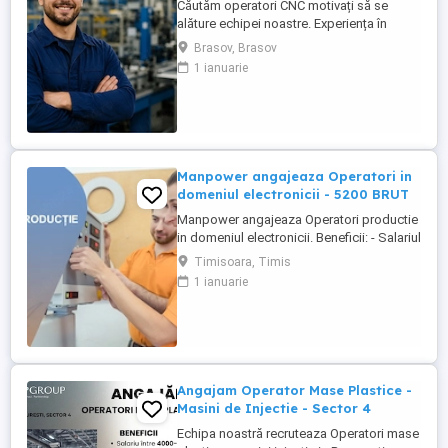
Căutăm operatori CNC motivați să se
alăture echipei noastre. Experiența în
domeniu reprezintă un avantaj. Oferim:
Brasov, Brasov
Cazare GRATUITĂ în apartamente complet
1 ianuarie
utilate; Pachet salarial atractiv; Transport
local asigurat; Ore suplimentare plătite cu
200%; Spor de noapte de 25%; Prime de
sărbători ...
Manpower angajeaza Operatori in
domeniul electronicii - 5200 BRUT
Manpower angajeaza Operatori productie
in domeniul electronicii. Beneficii: - Salariul
- 5200 (in functie de experienta in
Timisoara, Timis
domeniul electronicii); - Tichete de masa
1 ianuarie
de 35 de lei zi lucratoare; - Mediu de lucru
modern si stabil; - Oportunitati de
dezvoltare profesionala; Transportul este
asigurat ...
Angajam Operator Mase Plastice -
Masini de Injectie - Sector 4
Echipa noastră recruteaza Operatori mase