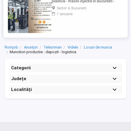
plastice - masini injectie in Bucuresti -
sector 4! Doresti să lucrezi intr-un mediu
Sector 4, Bucuresti
profesionist in industria maselor plastice?
1 ianuarie
Esti persoana potrivita pentru noi!
Beneficii: - Salariu: 4.000 4.300 lei NET (in
functie de experienta). - Bonus lunar de
performanta: ...
Romjob
Anunțuri
Teleorman
Videle
Locuri de munca
Muncitori productie - depozit - logistica
Categorii
Județe
Localități