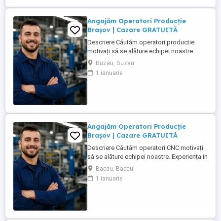
Angajăm Operatori Producție
Brașov | Cazare GRATUITĂ
Descriere Căutăm operatori productie
motivați să se alăture echipei noastre.
Experiența în domeniu reprezintă un
Buzau, Buzau
avantaj. Oferim: Pachet salarial intre 4000-
1 ianuarie
6000 Ron Cazare GRATUITĂ în
apartamente complet utilate; Pachet
salarial atractiv; Transport local asigurat;
Ore suplimentare ...
Angajăm Operatori Producție
Brașov | Cazare GRATUITĂ
Descriere Căutăm operatori CNC motivați
să se alăture echipei noastre. Experiența în
domeniu reprezintă un avantaj. Oferim:
Bacau, Bacau
Cazare GRATUITĂ în apartamente complet
1 ianuarie
utilate; Pachet salarial atractiv; Transport
local asigurat; Ore suplimentare plătite cu
200%; Spor de noapte de 25%; Prime ...