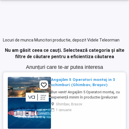
Locuri de munca Muncitori productie, depozit Videle Teleorman
Nu am găsit ceea ce cauți.
Selectează categoria și alte
filtre de căutare pentru a eficientiza căutarea
Anunțuri care te-ar putea interesa
Angajăm 5 Operatori montaj in 3
schimburi (Ghimbav, Brașov)
Bun venit! Angajăm 5 Operatori montaj, cu
experiență minim în productie (prelucrari
prin aschiere). Căutăm persoane serioase,
Ghimbav, Brasov
dornice să învețe și să muncească, se va
1 ianuarie
oferi instruire la locul de muncă. Program:
3 schimburi - schimbul 1: 06.45-14.30 -
schimbul 2: 14.30-22.30 - schimbul 3:
22.30-6:30 ...