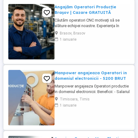
Angajăm Operatori Producție
Brașov | Cazare GRATUITĂ
Căutăm operatori CNC motivați să se
alăture echipei noastre. Experiența în
domeniu reprezintă un avantaj. Oferim:
Brasov, Brasov
Cazare GRATUITĂ în apartamente complet
1 ianuarie
utilate; Pachet salarial atractiv; Transport
local asigurat; Ore suplimentare plătite cu
200%; Spor de noapte de 25%; Prime de
sărbători ...
Manpower angajeaza Operatori in
domeniul electronicii - 5200 BRUT
Manpower angajeaza Operatori productie
in domeniul electronicii. Beneficii: - Salariul
- 5200 (in functie de experienta in
Timisoara, Timis
domeniul electronicii); - Tichete de masa
1 ianuarie
de 35 de lei zi lucratoare; - Mediu de lucru
modern si stabil; - Oportunitati de
dezvoltare profesionala; Transportul este
asigurat ...