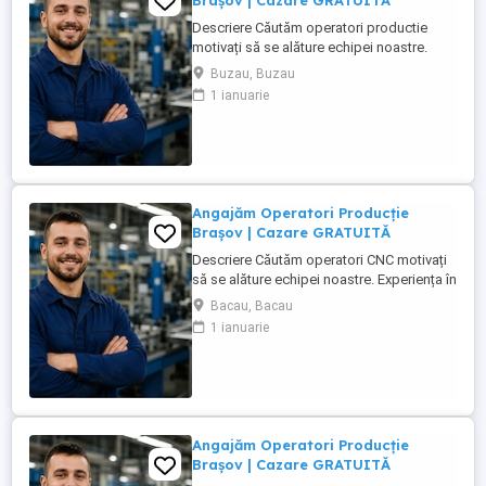
Brașov | Cazare GRATUITĂ
Descriere Căutăm operatori productie
motivați să se alăture echipei noastre.
Experiența în domeniu reprezintă un
Buzau, Buzau
avantaj. Oferim: Pachet salarial intre 4000-
1 ianuarie
6000 Ron Cazare GRATUITĂ în
apartamente complet utilate; Pachet
salarial atractiv; Transport local asigurat;
Ore suplimentare ...
Angajăm Operatori Producție
Brașov | Cazare GRATUITĂ
Descriere Căutăm operatori CNC motivați
să se alăture echipei noastre. Experiența în
domeniu reprezintă un avantaj. Oferim:
Bacau, Bacau
Cazare GRATUITĂ în apartamente complet
1 ianuarie
utilate; Pachet salarial atractiv; Transport
local asigurat; Ore suplimentare plătite cu
200%; Spor de noapte de 25%; Prime ...
Angajăm Operatori Producție
Brașov | Cazare GRATUITĂ