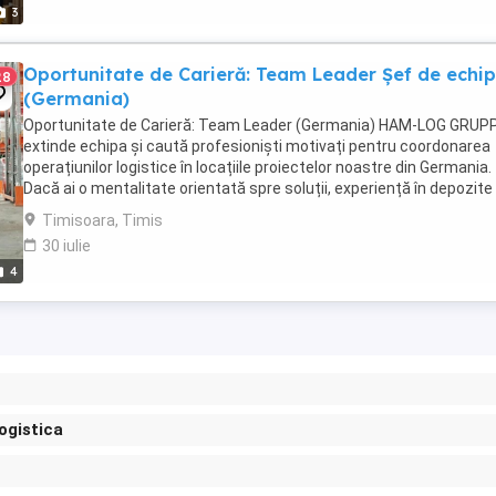
3
Oportunitate de Carieră: Team Leader Șef de echi
28
(Germania)
Oportunitate de Carieră: Team Leader (Germania) HAM-LOG GRUPP
extinde echipa și caută profesioniști motivați pentru coordonarea
operațiunilor logistice în locațiile proiectelor noastre din Germania.
Dacă ai o mentalitate orientată spre soluții, experiență în depozite 
vorbești limba germană ...
Timisoara, Timis
30 iulie
4
logistica