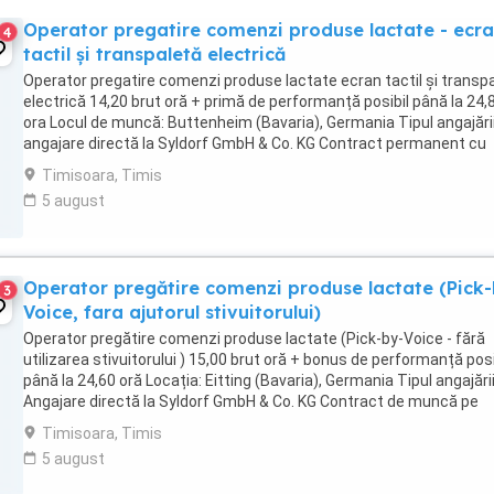
Operator pregatire comenzi produse lactate - ecr
4
tactil și transpaletă electrică
Operator pregatire comenzi produse lactate ecran tactil și transp
electrică 14,20 brut oră + primă de performanță posibil până la 24,
ora Locul de muncă: Buttenheim (Bavaria), Germania Tipul angajării
angajare directă la Syldorf GmbH & Co. KG Contract permanent cu
normă întreagă, respectiv ...
Timisoara, Timis
5 august
Operator pregătire comenzi produse lactate (Pick-
3
Voice, fara ajutorul stivuitorului)
Operator pregătire comenzi produse lactate (Pick-by-Voice - fără
utilizarea stivuitorului ) 15,00 brut oră + bonus de performanță posi
până la 24,60 oră Locația: Eitting (Bavaria), Germania Tipul angajării
Angajare directă la Syldorf GmbH & Co. KG Contract de muncă pe
perioadă nedeterminată, ...
Timisoara, Timis
5 august