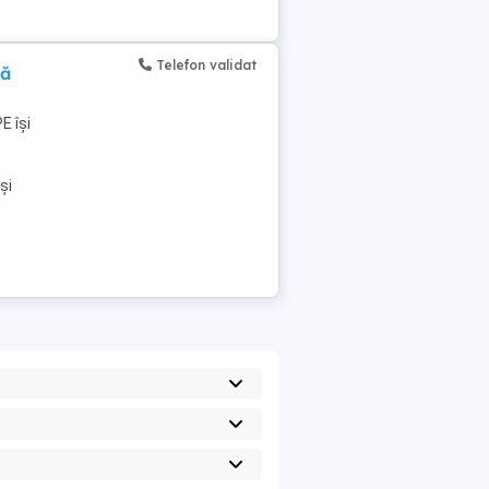
Telefon validat
pă
E își
și