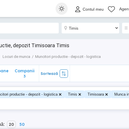
ane
Companii
Sortează
Agenț
Contul meu
3
uctie, depozit Timisoara Timis
Locuri de munca
Muncitori productie - depozit - logistica
oane
Companii
Sortează
3
itori productie - depozit - logistica
Timis
Timisoara
Munca in
nă:
20
50