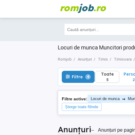
rom
job
.ro
Toate
Perso
Filtre
4
5
2
Locuri de munca Muncitori prod
Romjob
Anunțuri
Timis
Timisoara
Toate
Pers
Filtre
4
5
2
→
Filtre active:
Locuri de munca
Munc
Șterge toate filtrele
Anunțuri
–
Anunțuri pe pagi