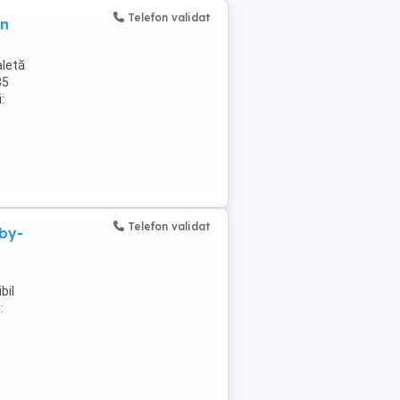
Telefon validat
an
aletă
85
:
Telefon validat
by-
bil
: