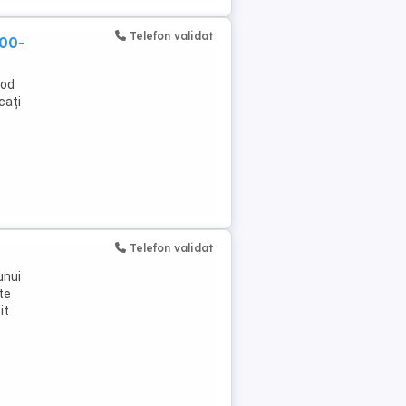
Telefon validat
800-
ood
cați
Telefon validat
unui
te
it