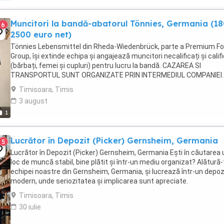
Muncitori la bandă-abatorul Tönnies, Germania (1
6
2500 euro net)
Tönnies Lebensmittel din Rheda-Wiedenbrück, parte a Premium F
Group, își extinde echipa și angajează muncitori necalificați și califi
(bărbați, femei și cupluri) pentru lucru la bandă. CAZAREA SI
TRANSPORTUL SUNT ORGANIZATE PRIN INTERMEDIUL COMPANIEI.
Următoarele plecări disponibile: 7 august, ...
Timisoara, Timis
3 august
1
Lucrător în Depozit (Picker) Gernsheim, Germania
5
Lucrător în Depozit (Picker) Gernsheim, Germania Ești în căutarea 
loc de muncă stabil, bine plătit și într-un mediu organizat? Alătură-
echipei noastre din Gernsheim, Germania, și lucrează într-un depoz
modern, unde seriozitatea și implicarea sunt apreciate.
Responsabilități Colectarea ...
Timisoara, Timis
30 iulie