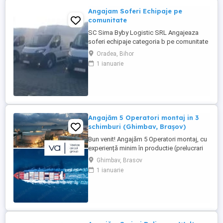
Angajam Soferi Echipaje pe
comunitate
SC Sima Byby Logistic SRL Angajeaza
soferi echipaje categoria b pe comunitate
Se sta plecat 2 luni cu 2 săptămâni acasa
Oradea, Bihor
Pe mașini dube de 3.5t Fiat, Ford și
1 ianuarie
Renault Se face toată Europa Nu se
colectează colete ci se transporta marfa
dintr o tara în alta Detalii 1700e-1800e
Pentru mai multe detalii 0726800252
0740816788 ...
Angajăm 5 Operatori montaj in 3
schimburi (Ghimbav, Brașov)
Bun venit! Angajăm 5 Operatori montaj, cu
experiență minim în productie (prelucrari
prin aschiere). Căutăm persoane serioase,
Ghimbav, Brasov
dornice să învețe și să muncească, se va
1 ianuarie
oferi instruire la locul de muncă. Program:
3 schimburi - schimbul 1: 06.45-14.30 -
schimbul 2: 14.30-22.30 - schimbul 3:
22.30-6:30 ...