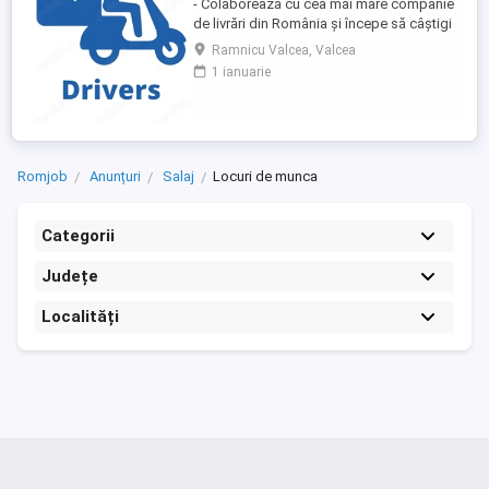
- Colaborează cu cea mai mare companie
de livrări din România și începe să câștigi
rapid! - Cerințe: Minim 18 ani Mijloc de
Ramnicu Valcea, Valcea
transport propriu (mașină, scuter,
1 ianuarie
motocicletă sau bicicletă) Telefon mobil
cu acces la internet - Ce oferim: Plată
săptămânală, fără întârzieri Bonusuri
atractive ...
Romjob
Anunțuri
Salaj
Locuri de munca
Categorii
Județe
Localități