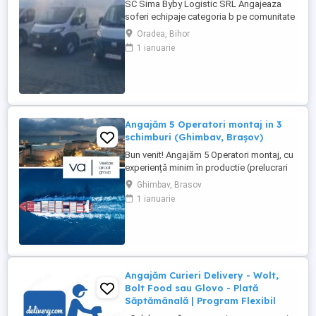
SC Sima Byby Logistic SRL Angajeaza
soferi echipaje categoria b pe comunitate
Se sta plecat 2 luni cu 2 săptămâni acasa
Oradea, Bihor
Pe mașini dube de 3.5t Fiat, Ford și
1 ianuarie
Renault Se face toată Europa Nu se
colectează colete ci se transporta marfa
dintr o tara în alta Detalii 1700e-1800e
Pentru mai multe detalii 0726800252
0740816788 ...
Angajăm 5 Operatori montaj in 3
schimburi (Ghimbav, Brașov)
Bun venit! Angajăm 5 Operatori montaj, cu
experiență minim în productie (prelucrari
prin aschiere). Căutăm persoane serioase,
Ghimbav, Brasov
dornice să învețe și să muncească, se va
1 ianuarie
oferi instruire la locul de muncă. Program:
3 schimburi - schimbul 1: 06.45-14.30 -
schimbul 2: 14.30-22.30 - schimbul 3:
22.30-6:30 ...
Angajăm Curieri Delivery - Wolt,
Bolt Food sau Glovo - Plată
Săptămânală | Program Flexibil