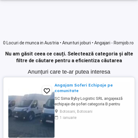
0 Locuri de munca in Austria • Anunturi joburi • Angajari - Romjob.ro
Nu am găsit ceea ce cauți.
Selectează categoria și alte
filtre de căutare pentru a eficientiza căutarea
Anunțuri care te-ar putea interesa
Angajam Soferi Echipaje pe
comunitate
SC Sima Byby Logistic SRL angajează
echipaje de șoferi categoria B pentru
transport internațional (comunitate)!
Botosani, Botosani
Căutăm echipaje formate din 2 șoferi,
1 ianuarie
posesori ai permisului categoria B, pentru
transport internațional de marfă. Oferim:
Salariu între 1.800 și 2.200 Program: 2 luni
plecați 2 săptămâni ...