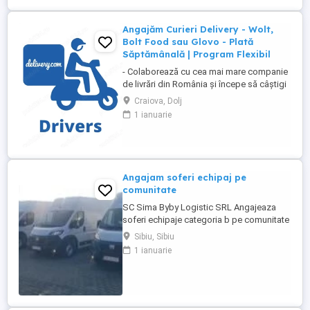
Angajăm Curieri Delivery - Wolt,
Bolt Food sau Glovo - Plată
Săptămânală | Program Flexibil
- Colaborează cu cea mai mare companie
de livrări din România și începe să câștigi
rapid! - Cerințe: Minim 18 ani Mijloc de
Craiova, Dolj
transport propriu (mașină, scuter,
1 ianuarie
motocicletă sau bicicletă) Telefon mobil
cu acces la internet - Ce oferim: Plată
săptămânală, fără întârzieri Bonusuri
atractive ...
Angajam soferi echipaj pe
comunitate
SC Sima Byby Logistic SRL Angajeaza
soferi echipaje categoria b pe comunitate
Se sta plecat 2 luni cu 2 săptămâni acasa
Sibiu, Sibiu
Pe mașini dube de 3.5t Fiat, Ford și
1 ianuarie
Renault Se face toată Europa Nu se
colectează colete ci se transporta marfa
dintr o tara în alta Detalii 1700e-1800e
Pentru mai multe detalii 0726800252
0740816788 ...