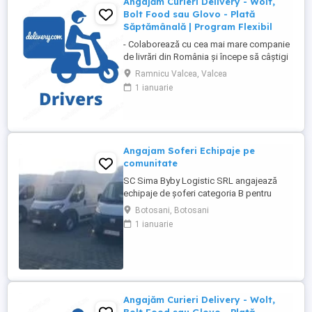
Angajăm Curieri Delivery - Wolt,
Bolt Food sau Glovo - Plată
Săptămânală | Program Flexibil
- Colaborează cu cea mai mare companie
de livrări din România și începe să câștigi
rapid! - Cerințe: Minim 18 ani Mijloc de
Ramnicu Valcea, Valcea
transport propriu (mașină, scuter,
1 ianuarie
motocicletă sau bicicletă) Telefon mobil
cu acces la internet - Ce oferim: Plată
săptămânală, fără întârzieri Bonusuri
atractive ...
Angajam Soferi Echipaje pe
comunitate
SC Sima Byby Logistic SRL angajează
echipaje de șoferi categoria B pentru
transport internațional (comunitate)!
Botosani, Botosani
Căutăm echipaje formate din 2 șoferi,
1 ianuarie
posesori ai permisului categoria B, pentru
transport internațional de marfă. Oferim:
Salariu între 1.800 și 2.200 Program: 2 luni
plecați 2 săptămâni ...
Angajăm Curieri Delivery - Wolt,