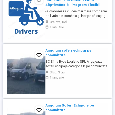
Bolt Food sau Glovo - Plată
Săptămânală | Program Flexibil
- Colaborează cu cea mai mare companie
de livrări din România și începe să câștigi
rapid! - Cerințe: Minim 18 ani Mijloc de
Craiova, Dolj
transport propriu (mașină, scuter,
1 ianuarie
motocicletă sau bicicletă) Telefon mobil
cu acces la internet - Ce oferim: Plată
săptămânală, fără întârzieri Bonusuri
atractive ...
Angajam soferi echipaj pe
comunitate
SC Sima Byby Logistic SRL Angajeaza
soferi echipaje categoria b pe comunitate
Se sta plecat 2 luni cu 2 săptămâni acasa
Sibiu, Sibiu
Pe mașini dube de 3.5t Fiat, Ford și
1 ianuarie
Renault Se face toată Europa Nu se
colectează colete ci se transporta marfa
dintr o tara în alta Detalii 1700e-1800e
Pentru mai multe detalii 0726800252
0740816788 ...
Angajam Soferi Echipaje pe
comunitate