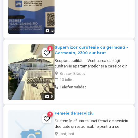
1
Supervizor curatenie cu germana -
5
Germania, 2300 eur brut
Responsabilități: - Verificarea calității
curățeniei apartamentelor și a caselor din
resort. - La nevoie, participarea la procesul
Brasov, Brasov
de curățenie. Cerințe: - experiența în
13 iulie
curățenie minim un an, - germană la nivel
Telefon validat
conversațional (capacitate de a înțelege și
de a se face înțeles), - permis de
5
conducere, - ...
Femeie de serviciu
7
Suntem în căutarea unei femei de serviciu
dedicate și responsabile pentru a se
alătura echipei noastre. Dacă ești o
Iasi, Iasi
persoană organizată, atentă la detalii și cu