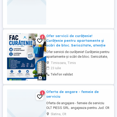
Ofer servicii de curățenie!
2
Curățenie pentru apartamente și
scări de bloc. Seriozitate, atenție
Ofer servicii de curățenie! Curățenie pentru
apartamente și scări de bloc. Seriozitate,
atenție la detalii și prețuri avantajoase.
Timisoara, Timis
Pentru programări și detalii, contactați-mă
23 iulie
în privat sau la telefon.
Telefon validat
1
Oferta de angare - femeie de
1
serviciu
Oferta de angajare - femeie de serviciu
OLT PIESS SRL. angajeaza pentru Jud. Olt
Femei de serviciu - COR 911201 CERINTE:
Slatina, Olt