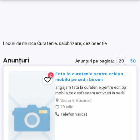
Locuri de munca Curatenie, salubrizare, dezinsectie
Anunțuri
20
50
Anunțuri pe pagină:
Fata la curatenie pentru echipa
2
mobila pe sedii birouri
angajam fata la curatenie pentru echipa
mobila ce desfasoara activitati in sedii
birouri. Program 8 ore zi, de luni pana
Sector 6, Bucuresti
vineri. Salariu net 3100 lei. Alte detalii si
29 iulie
fisa postului se vor discuta la interviu.
Telefon validat