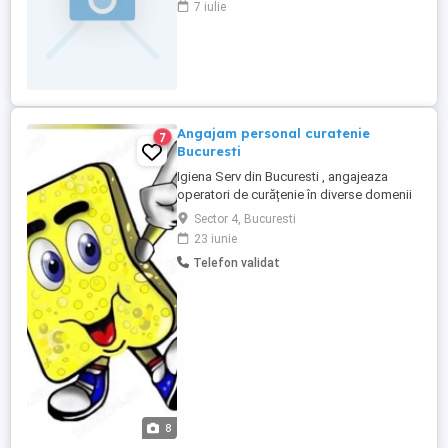
7 iulie
o atitudine pozitivă, această poziție ar
putea fi potrivită pentru tine. Rolul și
responsabilitățile: Curățenie și întreținere:
Veți fi responsabilă ...
Angajam personal curatenie
7
Bucuresti
Igiena Serv din Bucuresti , angajeaza
operatori de curățenie în diverse domenii
pentru deplasari in tara la beneficiari.
Sector 4, Bucuresti
Angajam persoane din Bucuresti si
23 iunie
imprejurimi ! Asiguram carte de munca și
Telefon validat
cazare peste tot pe unde se merge.
Salariul 200 lei net (bani in mana ) pe zi ,
plus bonuri de masa ...
8