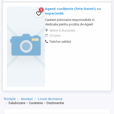
Agenți curățenie (fete-baieti) cu
9
experiență
Cautam persoane responsabile si
dedicate pentru pozitia de Agent
Curatenie. Candidatul ideal va fi
Sector 4, Bucuresti
responsabil de mentinerea curateniei si
16 iunie
igienei in spatiile desemnate. Program
Telefon validat
3ore 7-10 sau 2 ore 8-10 .Sun Plaza sector
4. Responsabilitati: * Curatarea si
igienizarea spatiilor conform
standardelor. ...
Romjob
Anunțuri
Locuri de munca
Salubrizare – Curatenie – Dezinsectie