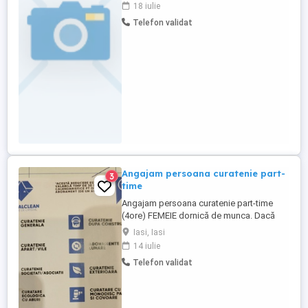
Experienta profesionala relevanta: -
18 iulie
menajera femeie de serviciu Aptitudine
Telefon validat
calitati: 1. limba engleza 2. Cunostine:
tipuri de operatii de curatire, suprafete de
curatat, spatii ...
Angajam persoana curatenie part-
3
time
Angajam persoana curatenie part-time
(4ore) FEMEIE dornică de munca. Dacă
ești o persoana harnica și îți place
Iasi, Iasi
curățenia atunci nu ezita să ne sunați
14 iulie
pentru un interviu. Avem 6 scari de bloc,
Telefon validat
curatenie 4 ore pe zi 4 zile pe săptămână
1000 de lei. Program part-time.