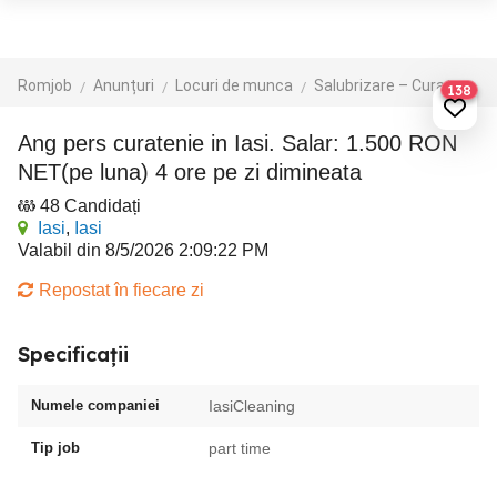
Romjob
Anunțuri
Locuri de munca
Salubrizare – Curatenie – Dezinsectie
138
Ang pers curatenie in Iasi. Salar: 1.500 RON
NET(pe luna) 4 ore pe zi dimineata
48 Candidați
Iasi
,
Iasi
Valabil din 8/5/2026 2:09:22 PM
Repostat în fiecare zi
Specificații
Numele companiei
IasiCleaning
Tip job
part time