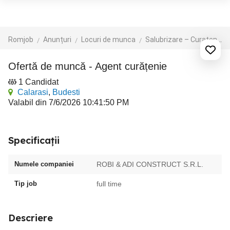
Romjob
Anunțuri
Locuri de munca
Salubrizare – Curatenie – Dezinsectie
Ofertă de muncă - Agent curățenie
1 Candidat
Calarasi
,
Budesti
Valabil din 7/6/2026 10:41:50 PM
Specificații
Numele companiei
ROBI & ADI CONSTRUCT S.R.L.
Tip job
full time
Descriere