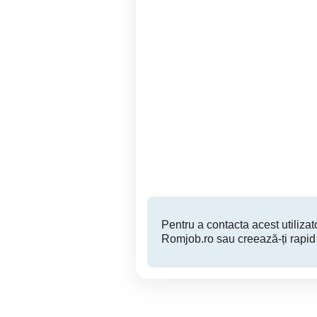
Ang pers curatenie pt mag
Pers
din Timisoara - salar 1.700
b
RON net(in mana) la 4 ore
Timisoara
Pentru a contacta acest utilizato
Romjob.ro sau creează-ți rapid