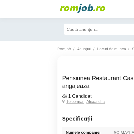
rom
job
.ro
Romjob
Anunțuri
Locuri de munca
S
Pensiunea Restaurant Casa PaPaCip
angajeaza
1 Candidat
Teleorman
,
Alexandria
Specificații
Numele companiei
SC MAYL