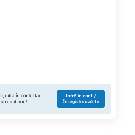
onal curatenie -
Ang pers curatenie
Personal curatenie -
arbati si femei - Lidl
Oradea. Salar: 1.500 RON
barbati s
Craiova
in mana pe luna 4 ore zi
D
Craiova
Oradea
Drobeta
r, intră în contul tău
Intră în cont /
Înregistrează-te
 un cont nou!