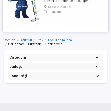
servicii profesionale de curățenie,
prezentă în aproape toate marile orașe din
Sector 2, Bucuresti
România. Ne mărim echipa și căutăm
1 ianuarie
agenți de curățenie pentru sedii de bănci
și clădiri de birouri din București
(sectoarele 1, 2 și 3). Program de lucru:
Full-time sau part-time ...
Romjob
Anunțuri
Ilfov
Locuri de munca
Salubrizare – Curatenie – Dezinsectie
Categorii
Județe
Localități