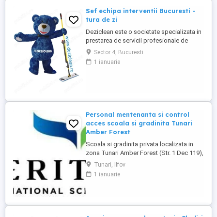
Sef echipa interventii Bucuresti -
tura de zi
Deziclean este o societate specializata in
prestarea de servicii profesionale de
curatenie. Compania noastra asigura
Sector 4, Bucuresti
servicii de curatenie in aproape toate
1 ianuarie
orasele mari din România. Cautam: - Sef
echipa interventie pentru curatenie in
Bucuresti, cu experienta in domeniu,
pentru tura de zi ( una ...
Personal mentenanta si control
acces scoala si gradinita Tunari
Amber Forest
Scoala si gradinita privata localizata in
zona Tunari Amber Forest (Str. 1 Dec 119),
cauta 1 persoana serioasa si
Tunari, Ilfov
responsabila pentru mentenanta, ingrijire
1 ianuarie
cladiri si control acces. Pachet salarial
3000 lei net + tichete de masa + masa in
scoala + abonament la clinica medicala.
**Responsabilități principale:** * ...