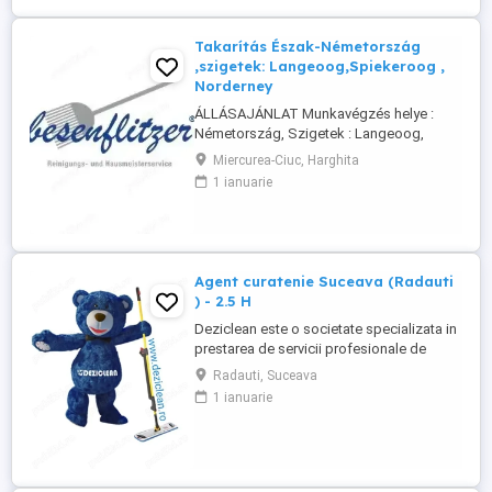
Takarítás Észak-Németország
,szigetek: Langeoog,Spiekeroog ,
Norderney
ÁLLÁSAJÁNLAT Munkavégzés helye :
Németország, Szigetek : Langeoog,
Spiekeroog, Norderney A Besenflitzer cég
Miercurea-Ciuc, Harghita
lakások, de más létesítmények
1 ianuarie
takarítására is szakosodott, mint például
iskolák, vasútállomások, helyi
közigazgatás keretébe tartozó
illemhelyek vagy mosdók, szállodák
karbantartása és takarítása.
Agent curatenie Suceava (Radauti
Követelmények: ...
) - 2.5 H
Deziclean este o societate specializata in
prestarea de servicii profesionale de
curatenie. Compania noastra asigura
Radauti, Suceava
servicii de curatenie in aproape toate
1 ianuarie
orasele mari din România. Angajam agenti
de curatenie pentru institutii bancare
(persoane pensionare sau care mai
lucreaza in alta parte). Program ...