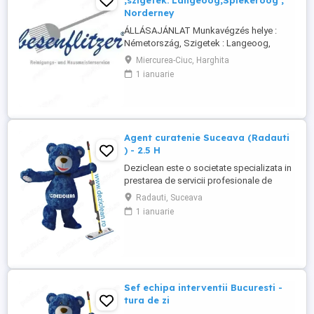
,szigetek: Langeoog,Spiekeroog ,
Norderney
ÁLLÁSAJÁNLAT Munkavégzés helye :
Németország, Szigetek : Langeoog,
Spiekeroog, Norderney A Besenflitzer cég
Miercurea-Ciuc, Harghita
lakások, de más létesítmények
1 ianuarie
takarítására is szakosodott, mint például
iskolák, vasútállomások, helyi
közigazgatás keretébe tartozó
illemhelyek vagy mosdók, szállodák
karbantartása és takarítása.
Agent curatenie Suceava (Radauti
Követelmények: ...
) - 2.5 H
Deziclean este o societate specializata in
prestarea de servicii profesionale de
curatenie. Compania noastra asigura
Radauti, Suceava
servicii de curatenie in aproape toate
1 ianuarie
orasele mari din România. Angajam agenti
de curatenie pentru institutii bancare
(persoane pensionare sau care mai
lucreaza in alta parte). Program ...
Sef echipa interventii Bucuresti -
tura de zi