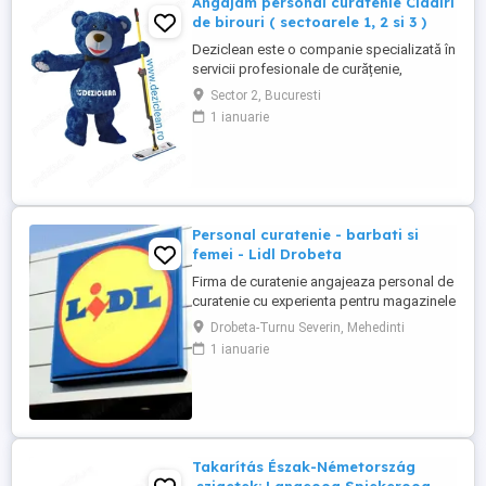
Angajam personal curatenie Cladiri
de birouri ( sectoarele 1, 2 si 3 )
Deziclean este o companie specializată în
servicii profesionale de curățenie,
prezentă în aproape toate marile orașe din
Sector 2, Bucuresti
România. Ne mărim echipa și căutăm
1 ianuarie
agenți de curățenie pentru sedii de bănci
și clădiri de birouri din București
(sectoarele 1, 2 și 3). Program de lucru:
Full-time sau part-time ...
Personal curatenie - barbati si
femei - Lidl Drobeta
Firma de curatenie angajeaza personal de
curatenie cu experienta pentru magazinele
Lidl din Drobeta Program o zi cu o zi.
Drobeta-Turnu Severin, Mehedinti
Personalul de curatenie va asigura:
1 ianuarie
curatarea aparatelor de reciclat sticle si
curatenie spatiului unde sunt amplasate
aceste aparate Firma de curatenie va
asigura echipamentul ...
Takarítás Észak-Németország