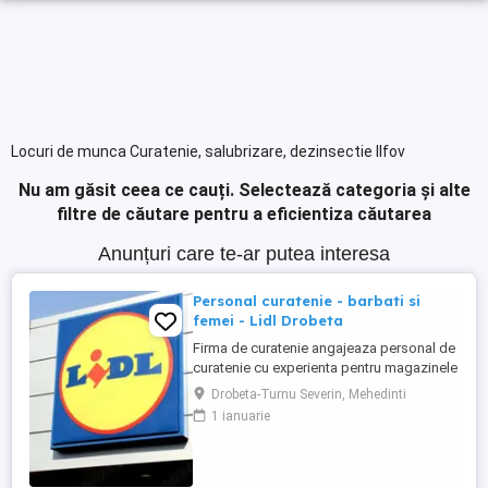
Locuri de munca Curatenie, salubrizare, dezinsectie Ilfov
Nu am găsit ceea ce cauți.
Selectează categoria și alte
filtre de căutare pentru a eficientiza căutarea
Anunțuri care te-ar putea interesa
Personal curatenie - barbati si
femei - Lidl Drobeta
Firma de curatenie angajeaza personal de
curatenie cu experienta pentru magazinele
Lidl din Drobeta Program o zi cu o zi.
Drobeta-Turnu Severin, Mehedinti
Personalul de curatenie va asigura:
1 ianuarie
curatarea aparatelor de reciclat sticle si
curatenie spatiului unde sunt amplasate
aceste aparate Firma de curatenie va
asigura echipamentul ...