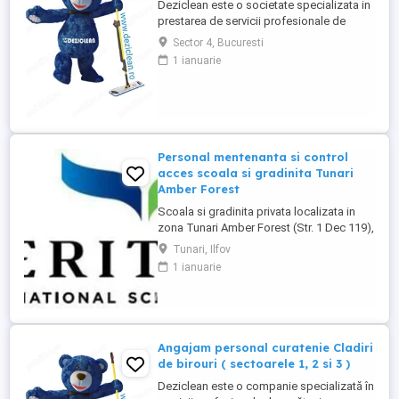
Deziclean este o societate specializata in
prestarea de servicii profesionale de
curatenie. Compania noastra asigura
Sector 4, Bucuresti
servicii de curatenie in aproape toate
1 ianuarie
orasele mari din România. Cautam: - Sef
echipa interventie pentru curatenie in
Bucuresti, cu experienta in domeniu,
pentru tura de zi ( una ...
Personal mentenanta si control
acces scoala si gradinita Tunari
Amber Forest
Scoala si gradinita privata localizata in
zona Tunari Amber Forest (Str. 1 Dec 119),
cauta 1 persoana serioasa si
Tunari, Ilfov
responsabila pentru mentenanta, ingrijire
1 ianuarie
cladiri si control acces. Pachet salarial
3000 lei net + tichete de masa + masa in
scoala + abonament la clinica medicala.
**Responsabilități principale:** * ...
Angajam personal curatenie Cladiri
de birouri ( sectoarele 1, 2 si 3 )
Deziclean este o companie specializată în