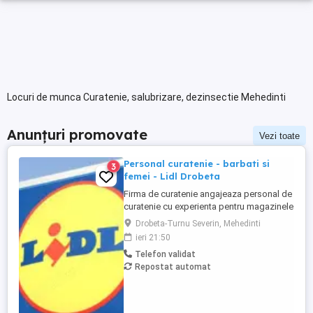
Locuri de munca Curatenie, salubrizare, dezinsectie Mehedinti
Anunțuri promovate
Vezi toate
Personal curatenie - barbati si
3
femei - Lidl Drobeta
Firma de curatenie angajeaza personal de
curatenie cu experienta pentru magazinele
Lidl din Drobeta Program o zi cu o zi.
Drobeta-Turnu Severin, Mehedinti
Personalul de curatenie va asigura:
ieri 21:50
curatarea aparatelor de reciclat sticle si
Telefon validat
curatenie spatiului unde sunt amplasate
Repostat automat
aceste aparate Firma de curatenie va
asigura echipamentul ...