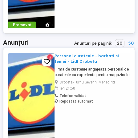
Promovat
1
Anunțuri
20
50
Anunțuri pe pagină:
Personal curatenie - barbati si
3
femei - Lidl Drobeta
Firma de curatenie angajeaza personal de
curatenie cu experienta pentru magazinele
Lidl din Drobeta Program o zi cu o zi.
Drobeta-Turnu Severin, Mehedinti
Personalul de curatenie va asigura:
ieri 21:50
curatarea aparatelor de reciclat sticle si
Telefon validat
curatenie spatiului unde sunt amplasate
Repostat automat
aceste aparate Firma de curatenie va
asigura echipamentul ...