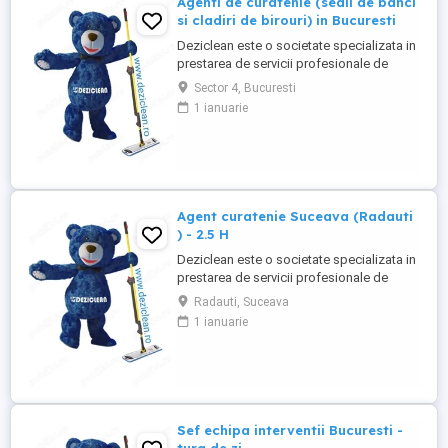
Agenti de curatenie (sedii de banci
si cladiri de birouri) in Bucuresti
Deziclean este o societate specializata in
prestarea de servicii profesionale de
curatenie. Compania noastra asigura
Sector 4, Bucuresti
servicii de curatenie in aproape toate
1 ianuarie
orasele mari din Romania. Suntem in
cautare de agenti de curatenie pentru
sedii de banci si cladiri de birouri in
Bucuresti. Program atat part-time, ...
Agent curatenie Suceava (Radauti
) - 2.5 H
Deziclean este o societate specializata in
prestarea de servicii profesionale de
curatenie. Compania noastra asigura
Radauti, Suceava
servicii de curatenie in aproape toate
1 ianuarie
orasele mari din România. Angajam agenti
de curatenie pentru institutii bancare
(persoane pensionare sau care mai
lucreaza in alta parte). Program ...
Sef echipa interventii Bucuresti -