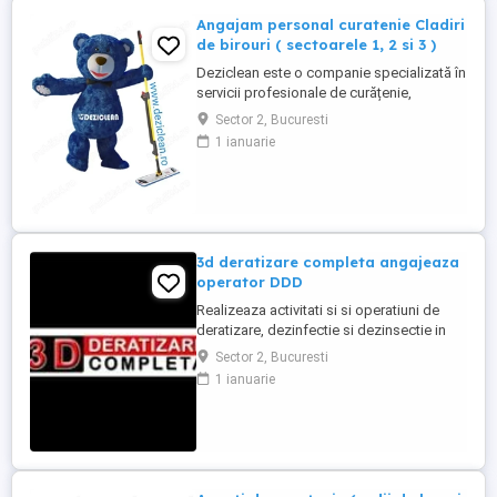
Angajam personal curatenie Cladiri
de birouri ( sectoarele 1, 2 si 3 )
Deziclean este o companie specializată în
servicii profesionale de curățenie,
prezentă în aproape toate marile orașe din
Sector 2, Bucuresti
România. Ne mărim echipa și căutăm
1 ianuarie
agenți de curățenie pentru sedii de bănci
și clădiri de birouri din București
(sectoarele 1, 2 și 3). Program de lucru:
Full-time sau part-time ...
3d deratizare completa angajeaza
operator DDD
Realizeaza activitati si si operatiuni de
deratizare, dezinfectie si dezinsectie in
spatiile alocate pentru desfasurarea
Sector 2, Bucuresti
activitatii in Bucuresti si imprejurimi
1 ianuarie
Program: 08:00-16:00 L-V, iar Sambata (1-2
pe luna): 08:00-16:00 Minim 6 luni
experienta in domeniu Permis de
conducere categoria B obligatoriu Masina
...