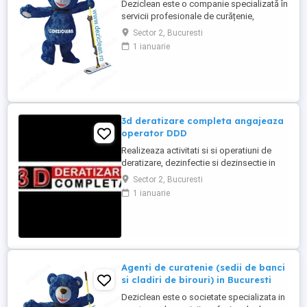
Deziclean este o companie specializată în
servicii profesionale de curățenie,
prezentă în aproape toate marile orașe din
Sector 2, Bucuresti
România. Ne mărim echipa și căutăm
1 ianuarie
agenți de curățenie pentru sedii de bănci
și clădiri de birouri din București
(sectoarele 1, 2 și 3). Program de lucru:
Full-time sau part-time ...
3d deratizare completa angajeaza
operator DDD
Realizeaza activitati si si operatiuni de
deratizare, dezinfectie si dezinsectie in
spatiile alocate pentru desfasurarea
Sector 2, Bucuresti
activitatii in Bucuresti si imprejurimi
1 ianuarie
Program: 08:00-16:00 L-V, iar Sambata (1-2
pe luna): 08:00-16:00 Minim 6 luni
experienta in domeniu Permis de
conducere categoria B obligatoriu Masina
...
Agenti de curatenie (sedii de banci
si cladiri de birouri) in Bucuresti
Deziclean este o societate specializata in