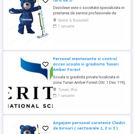
tura de zi
Deziclean este o societate specializata in
prestarea de servicii profesionale de
curatenie. Compania noastra asigura
Sector 4, Bucuresti
servicii de curatenie in aproape toate
1 ianuarie
orasele mari din România. Cautam: - Sef
echipa interventie pentru curatenie in
Bucuresti, cu experienta in domeniu,
pentru tura de zi ( una ...
Personal mentenanta si control
acces scoala si gradinita Tunari
Amber Forest
Scoala si gradinita privata localizata in
zona Tunari Amber Forest (Str. 1 Dec 119),
cauta 1 persoana serioasa si
Tunari, Ilfov
responsabila pentru mentenanta, ingrijire
1 ianuarie
cladiri si control acces. Pachet salarial
3000 lei net + tichete de masa + masa in
scoala + abonament la clinica medicala.
**Responsabilități principale:** * ...
Angajam personal curatenie Cladiri
de birouri ( sectoarele 1, 2 si 3 )