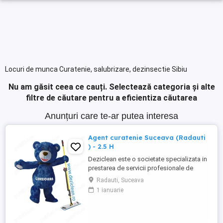
Locuri de munca Curatenie, salubrizare, dezinsectie Sibiu
Nu am găsit ceea ce cauți.
Selectează categoria și alte
filtre de căutare pentru a eficientiza căutarea
Anunțuri care te-ar putea interesa
Agent curatenie Suceava (Radauti
) - 2.5 H
Deziclean este o societate specializata in
prestarea de servicii profesionale de
curatenie. Compania noastra asigura
Radauti, Suceava
servicii de curatenie in aproape toate
1 ianuarie
orasele mari din România. Angajam agenti
de curatenie pentru institutii bancare
(persoane pensionare sau care mai
lucreaza in alta parte). Program ...