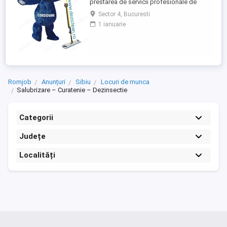
prestarea de servicii profesionale de
curatenie. Compania noastra asigura
Sector 4, Bucuresti
servicii de curatenie in aproape toate
1 ianuarie
orasele mari din Romania. Suntem in
cautare de agenti de curatenie pentru
sedii de banci si cladiri de birouri in
Bucuresti. Program atat part-time, ...
Romjob
Anunțuri
Sibiu
Locuri de munca
Salubrizare – Curatenie – Dezinsectie
Categorii
Județe
Localități