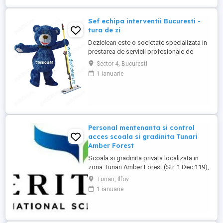
Sef echipa interventii Bucuresti -
tura de zi
Deziclean este o societate specializata in
prestarea de servicii profesionale de
curatenie. Compania noastra asigura
Sector 4, Bucuresti
servicii de curatenie in aproape toate
1 ianuarie
orasele mari din România. Cautam: - Sef
echipa interventie pentru curatenie in
Bucuresti, cu experienta in domeniu,
pentru tura de zi ( una ...
Personal mentenanta si control
acces scoala si gradinita Tunari
Amber Forest
Scoala si gradinita privata localizata in
zona Tunari Amber Forest (Str. 1 Dec 119),
cauta 1 persoana serioasa si
Tunari, Ilfov
responsabila pentru mentenanta, ingrijire
1 ianuarie
cladiri si control acces. Pachet salarial
3000 lei net + tichete de masa + masa in
scoala + abonament la clinica medicala.
**Responsabilități principale:** * ...