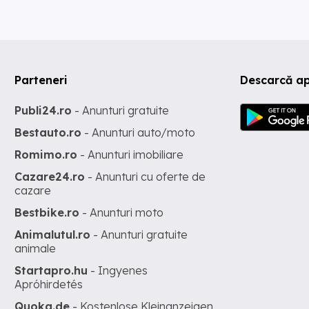
Parteneri
Descarcă ap
Publi24.ro
- Anunturi gratuite
Bestauto.ro
- Anunturi auto/moto
Romimo.ro
- Anunturi imobiliare
Cazare24.ro
- Anunturi cu oferte de
cazare
Bestbike.ro
- Anunturi moto
Animalutul.ro
- Anunturi gratuite
animale
Startapro.hu
- Ingyenes
Apróhirdetés
Quoka.de
- Kostenlose Kleinanzeigen