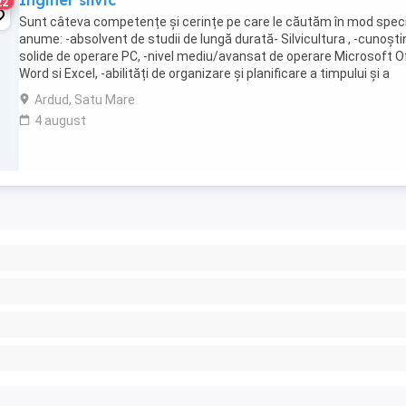
Inginer silvic
22
Sunt câteva competențe și cerințe pe care le căutăm în mod speci
anume: -absolvent de studii de lungă durată- Silvicultura , -cunoști
solide de operare PC, -nivel mediu/avansat de operare Microsoft Of
Word si Excel, -abilități de organizare și planificare a timpului și a
sarcinilor, -capacitatea ...
Ardud, Satu Mare
4 august