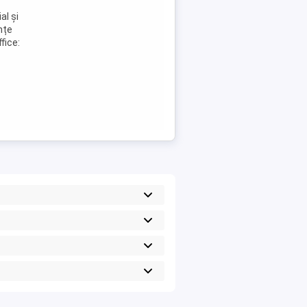
al și
nțe
fice: