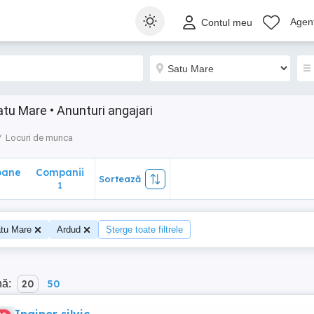
ane
Companii
Sortează
Agenț
Contul meu
1
tu Mare • Anunturi angajari
Locuri de munca
oane
Companii
Sortează
0
1
tu Mare
Ardud
Șterge toate filtrele
nă:
20
50