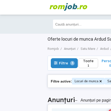
rom
job
.ro
Toate
Perso
Filtre
3
1
0
Oferte locuri de munca Ardud Sa
Romjob
Anunțuri
Satu Mare
Ardud
Toate
Pers
Filtre
3
1
Filtre active:
Locuri de munca
Sa
Anunțuri
–
Anunțuri pe pagi