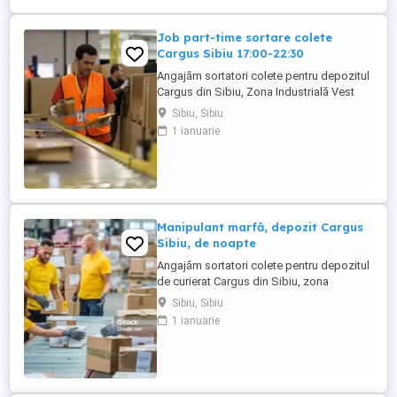
Job part-time sortare colete
Cargus Sibiu 17:00-22:30
Angajăm sortatori colete pentru depozitul
Cargus din Sibiu, Zona Industrială Vest
(zona aeroportului). Sunt eligibile pentru
Sibiu, Sibiu
post doar persoanele care mai au un
1 ianuarie
contract de muncă activ sau sunt elevi
studenți cu vârsta între 18 și 25 ani.
Program de lucru de luni pana vineri, part-
time 5 ore in intervalul ...
Manipulant marfă, depozit Cargus
Sibiu, de noapte
Angajăm sortatori colete pentru depozitul
de curierat Cargus din Sibiu, zona
industrială vest (Aeroport) NU oferim
Sibiu, Sibiu
transport. Postul presupune activități de
1 ianuarie
sortare colete la bandă, scanare și
recântărire colete, pregătire colete pentru
transport. Program de lucru de luni până
vineri, de la 22.30 ...