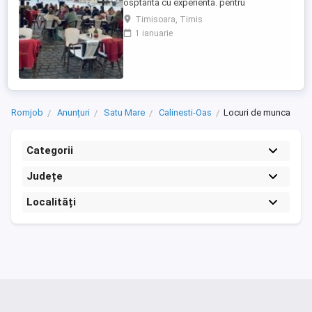
osptarita cu experienta. pentru
programarea unui interviu, te rugam sa ne
Timisoara, Timis
contactezi telefonic
1 ianuarie
Romjob
Anunțuri
Satu Mare
Calinesti-Oas
Locuri de munca
Categorii
Județe
Localități