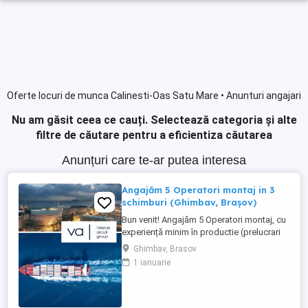
Oferte locuri de munca Calinesti-Oas Satu Mare • Anunturi angajari
Nu am găsit ceea ce cauți.
Selectează categoria și alte
filtre de căutare pentru a eficientiza căutarea
Anunțuri care te-ar putea interesa
Angajăm 5 Operatori montaj in 3
schimburi (Ghimbav, Brașov)
Bun venit! Angajăm 5 Operatori montaj, cu
experiență minim în productie (prelucrari
prin aschiere). Căutăm persoane serioase,
Ghimbav, Brasov
dornice să învețe și să muncească, se va
1 ianuarie
oferi instruire la locul de muncă. Program:
3 schimburi - schimbul 1: 06.45-14.30 -
schimbul 2: 14.30-22.30 - schimbul 3:
22.30-6:30 ...