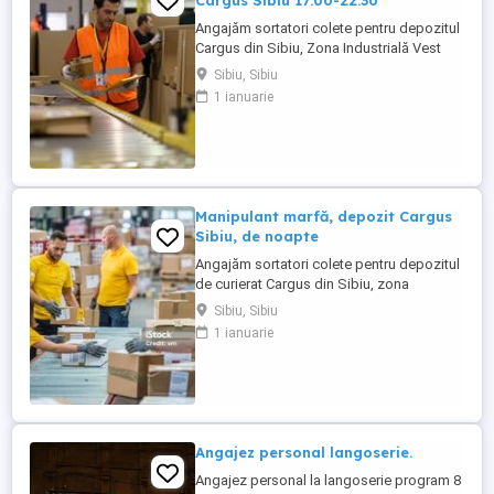
Cargus Sibiu 17:00-22:30
Angajăm sortatori colete pentru depozitul
Cargus din Sibiu, Zona Industrială Vest
(zona aeroportului). Sunt eligibile pentru
Sibiu, Sibiu
post doar persoanele care mai au un
1 ianuarie
contract de muncă activ sau sunt elevi
studenți cu vârsta între 18 și 25 ani.
Program de lucru de luni pana vineri, part-
time 5 ore in intervalul ...
Manipulant marfă, depozit Cargus
Sibiu, de noapte
Angajăm sortatori colete pentru depozitul
de curierat Cargus din Sibiu, zona
industrială vest (Aeroport) NU oferim
Sibiu, Sibiu
transport. Postul presupune activități de
1 ianuarie
sortare colete la bandă, scanare și
recântărire colete, pregătire colete pentru
transport. Program de lucru de luni până
vineri, de la 22.30 ...
Angajez personal langoserie.
Angajez personal la langoserie program 8