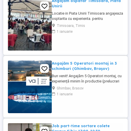
Angajam ospatar Timisoara, Piata
Unirii
Locatie in Piata Unirii Timisoara angajeaza
osptarita cu experienta. pentru
programarea unui interviu, te rugam sa ne
Timisoara, Timis
contactezi telefonic
1 ianuarie
Angajăm 5 Operatori montaj in 3
schimburi (Ghimbav, Brașov)
Bun venit! Angajăm 5 Operatori montaj, cu
experiență minim în productie (prelucrari
prin aschiere). Căutăm persoane serioase,
Ghimbav, Brasov
dornice să învețe și să muncească, se va
1 ianuarie
oferi instruire la locul de muncă. Program:
3 schimburi - schimbul 1: 06.45-14.30 -
schimbul 2: 14.30-22.30 - schimbul 3:
22.30-6:30 ...
Job part-time sortare colete