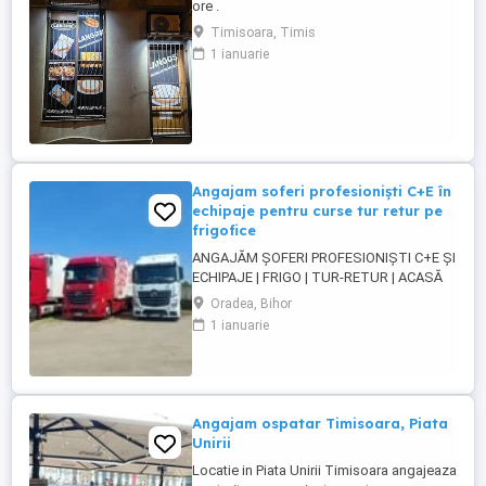
ore .
Timisoara, Timis
1 ianuarie
Angajam soferi profesioniști C+E în
echipaje pentru curse tur retur pe
frigofice
ANGAJĂM ȘOFERI PROFESIONIȘTI C+E ȘI
ECHIPAJE | FRIGO | TUR-RETUR | ACASĂ
SĂPTĂMÂNAL | ORADEA Companie de
Oradea, Bihor
transport din Oradea angajează șoferi
1 ianuarie
profesioniști categoria C+E și echipaje
pentru transport internațional pe
camioane Euro 6 cu semiremorci
frigorifice. Căutăm persoane serioase,
responsabile ...
Angajam ospatar Timisoara, Piata
Unirii
Locatie in Piata Unirii Timisoara angajeaza