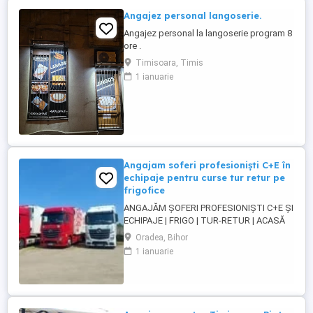
Angajez personal langoserie.
Angajez personal la langoserie program 8
ore .
Timisoara, Timis
1 ianuarie
Angajam soferi profesioniști C+E în
echipaje pentru curse tur retur pe
frigofice
ANGAJĂM ȘOFERI PROFESIONIȘTI C+E ȘI
ECHIPAJE | FRIGO | TUR-RETUR | ACASĂ
SĂPTĂMÂNAL | ORADEA Companie de
Oradea, Bihor
transport din Oradea angajează șoferi
1 ianuarie
profesioniști categoria C+E și echipaje
pentru transport internațional pe
camioane Euro 6 cu semiremorci
frigorifice. Căutăm persoane serioase,
responsabile ...