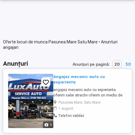
Oferte locuri de munca Pasunea Mare Satu Mare • Anunturi
angajari
Anunțuri
20
50
Anunțuri pe pagină:
Angajez mecanic auto cu
experienta
angajez mecanic auto cu experienta
oferim salar atractiv oferim un mediu de
lucru curat si placut cerem si oferim
Pasunea Mare, Satu Mare
seriozitate
1 august
Telefon validat
1