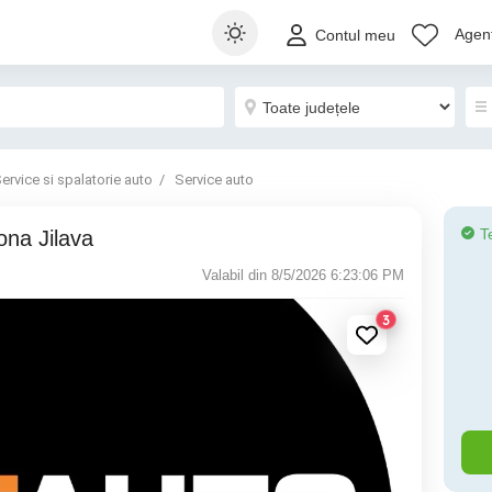
Agenț
Contul meu
ervice si spalatorie auto
Service auto
T
ona Jilava
Valabil din 8/5/2026 6:23:06 PM
3