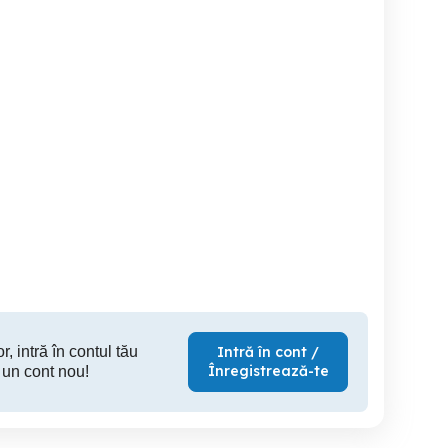
Cautam Part time mecanic
Angajam mecanic auto cu
a experienta, de preferat
camioane
exp
cu permis cat.B
Jilava
Jilava
r, intră în contul tău
Intră în cont /
Înregistrează-te
 un cont nou!