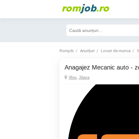
rom
job
.ro
Romjob
Anunțuri
Locuri de munca
S
Anagajez Mecanic auto - z
Ilfov
,
Jilava