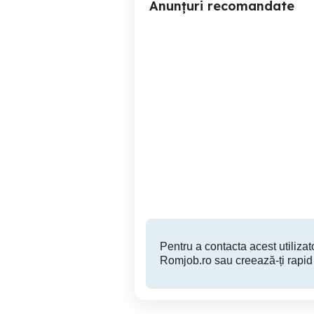
Anunțuri recomandate
Angajez mecanic auto cu
Angajam vulcanizator cu
experienta.
far
Jilava
Pentru a contacta acest utilizato
Romjob.ro sau creează-ți rapid