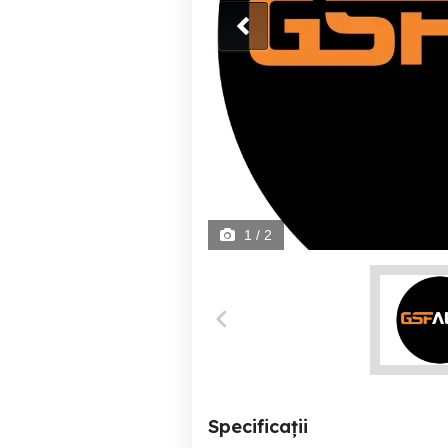
1
/ 2
Specificații