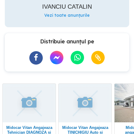
IVANCIU CATALIN
Vezi toate anunțurile
Distribuie anunțul pe
Midocar Vitan Angajeaza
Midocar Vitan Angajeaza
Midocar Otopeni
Tehnician DIAGNOZA si
TINICHIGIU Auto si
anga