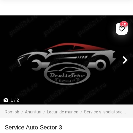
10
1
/ 2
Romjob
Anunțuri
Locuri de munca
Service si spalatorie auto
Service Auto Sector 3