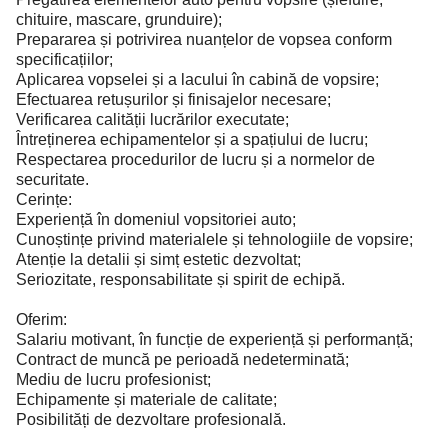
chituire, mascare, grunduire);
Prepararea și potrivirea nuanțelor de vopsea conform
specificațiilor;
Aplicarea vopselei și a lacului în cabină de vopsire;
Efectuarea retușurilor și finisajelor necesare;
Verificarea calității lucrărilor executate;
Întreținerea echipamentelor și a spațiului de lucru;
Respectarea procedurilor de lucru și a normelor de
securitate.
Cerințe:
Experiență în domeniul vopsitoriei auto;
Cunoștințe privind materialele și tehnologiile de vopsire;
Atenție la detalii și simț estetic dezvoltat;
Seriozitate, responsabilitate și spirit de echipă.
Oferim:
Salariu motivant, în funcție de experiență și performanță;
Contract de muncă pe perioadă nedeterminată;
Mediu de lucru profesionist;
Echipamente și materiale de calitate;
Posibilități de dezvoltare profesională.