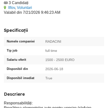
3 Candidați
Ilfov
,
Voluntari
Valabil din 7/21/2026 9:46:23 AM
Specificații
Numele companiei
RADACINI
Tip job
full time
Salariu oferit
1500 - 2500 EURO
Disponibil din
2026-06-18
Disponibil imediat
True
Descriere
Responsabilități:
Pregătirea elementelor auto pentru vopsire (șlefuire,