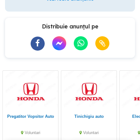
Distribuie anunțul pe
Pregatitor Vopsitor Auto
Tinichigiu auto
El
Voluntari
Voluntari