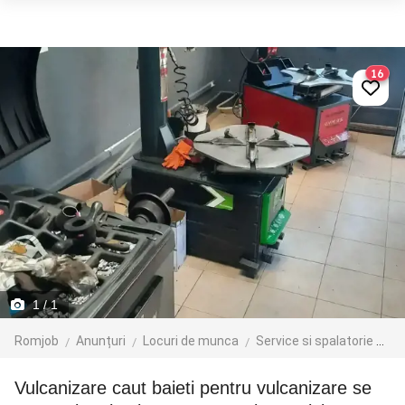
16
1
/ 1
Romjob
Anunțuri
Locuri de munca
Service si spalatorie auto
Vulcanizare caut baieti pentru vulcanizare se