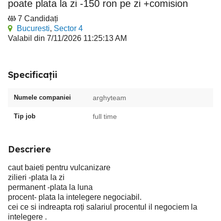
poate plata la zi -150 ron pe zi +comision
7 Candidați
Bucuresti
,
Sector 4
Valabil din 7/11/2026 11:25:13 AM
Specificații
Numele companiei
arghyteam
Tip job
full time
Descriere
caut baieti pentru vulcanizare
zilieri -plata la zi
permanent -plata la luna
procent- plata la intelegere negociabil.
cei ce si indreapta roți salariul procentul il negociem la
intelegere .