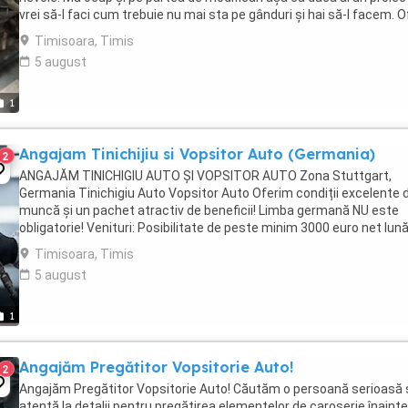
vrei să-l faci cum trebuie nu mai sta pe gânduri și hai să-l facem. O
experiență, ...
Timisoara, Timis
5 august
1
Angajam Tinichijiu si Vopsitor Auto (Germania)
2
ANGAJĂM TINICHIGIU AUTO ȘI VOPSITOR AUTO Zona Stuttgart,
Germania Tinichigiu Auto Vopsitor Auto Oferim condiții excelente 
muncă și un pachet atractiv de beneficii! Limba germană NU este
obligatorie! Venituri: Posibilitate de peste minim 3000 euro net lună
funcție de experiență ...
Timisoara, Timis
5 august
1
Angajăm Pregătitor Vopsitorie Auto!
2
Angajăm Pregătitor Vopsitorie Auto! Căutăm o persoană serioasă 
atentă la detalii pentru pregătirea elementelor de caroserie înaint