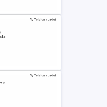
Telefon validat
u
ului
Telefon validat
v în