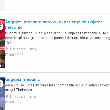
Angajezi mecanic auto cu experiență sau ajutor
1
mecanic
Bună ziua ,firma SC Dani piese auto SRL anjajeaza mecanic auto c
experiență sau ajutor mecanic punctul de lucru situat pe calea sag
157
Timisoara, Timis
ieri 13:02
5
angajez mecanic
dacă vrei să lucrez într-un atelier competitiv și cu un salariu atracti
orașul Timișoara
Timisoara, Timis
ieri 11:26