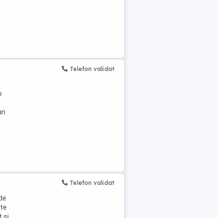
Telefon validat
o
un
Telefon validat
de
ste
 și