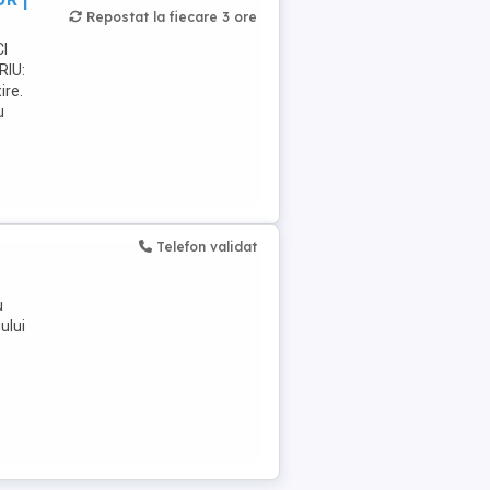
Repostat la fiecare 3 ore
I
RIU:
ire.
u
Telefon validat
u
ului