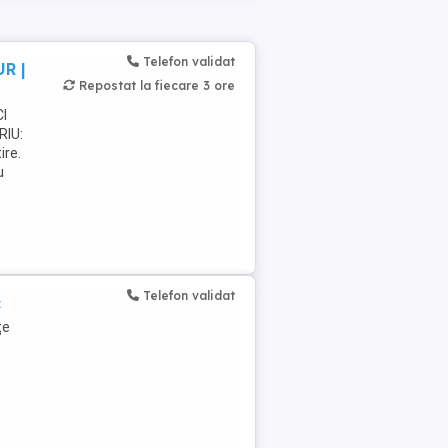
Telefon validat
R |
Repostat la fiecare 3 ore
I
RIU:
ire.
u
Telefon validat
c
țe