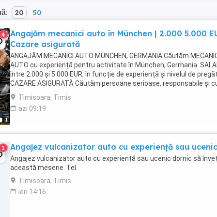
nă:
20
50
Angajăm mecanici auto în München | 2.000 5.000 EU
4
Cazare asigurată
ANGAJĂM MECANICI AUTO MÜNCHEN, GERMANIA Căutăm MECANIC
AUTO cu experiență pentru activitate în München, Germania. SALA
între 2.000 și 5.000 EUR, în funcție de experiență și nivelul de pregăt
CAZARE ASIGURATĂ Căutăm persoane serioase, responsabile și c
experiență în domeniul mecanicii ...
Timisoara, Timis
azi 09:19
1
Angajez vulcanizator auto cu experiență sau uceni
1
Angajez vulcanizator auto cu experiență sau ucenic dornic să înve
această meserie. Tel.
Timisoara, Timis
ieri 14:16