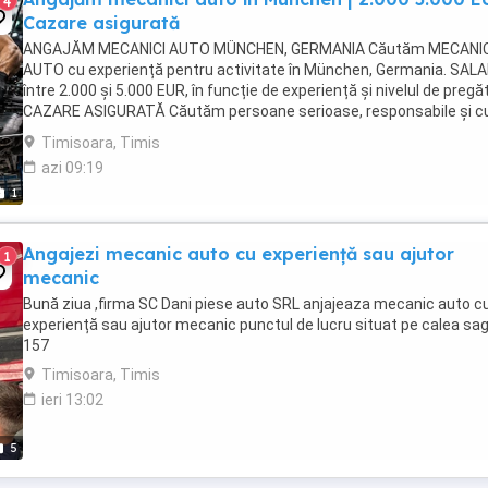
4
Cazare asigurată
ANGAJĂM MECANICI AUTO MÜNCHEN, GERMANIA Căutăm MECANIC
AUTO cu experiență pentru activitate în München, Germania. SALA
între 2.000 și 5.000 EUR, în funcție de experiență și nivelul de pregăt
CAZARE ASIGURATĂ Căutăm persoane serioase, responsabile și c
experiență în domeniul mecanicii ...
Timisoara, Timis
azi 09:19
1
Angajezi mecanic auto cu experiență sau ajutor
1
mecanic
Bună ziua ,firma SC Dani piese auto SRL anjajeaza mecanic auto c
experiență sau ajutor mecanic punctul de lucru situat pe calea sag
157
Timisoara, Timis
ieri 13:02
5