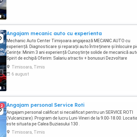
1
Angajam mecanic auto cu experienta
Mechanic Auto Center Timișoara angajează MECANIC AUTO cu
experiență. Diagnosticare și reparații auto Întreținere și înlocuire p
Cerințe: Minim 3 ani experiență Cunoștințe solide de mecanică aut
Spirit de echipă Oferim: Salariu atractiv + bonusuri Dezvoltare
profesională Pentru ...
Timisoara, Timis
6 august
1
Angajam personal Service Roti
2
Angajam personal calificat si necalificat pentru un SERVICE ROTI
(Vulcanizare). Program de lucru Luni-Vineri de la 9.00-18.00. Locati
este situata pe Calea Buziasului 130 .
Timisoara, Timis