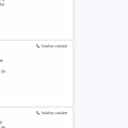
fer
Telefon validat
de
 (în
Telefon validat
și
e de