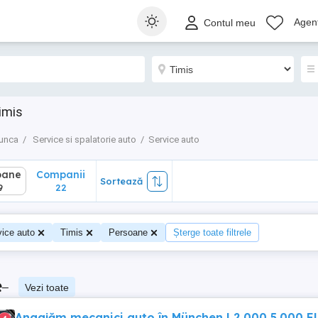
ane
Companii
Sortează
Agenț
Contul meu
22
imis
munca
Service si spalatorie auto
Service auto
oane
Companii
Sortează
9
22
vice auto
Timis
Persoane
Șterge toate filtrele
e
–
Vezi toate
Angajăm mecanici auto în München | 2.000 5.000 EU