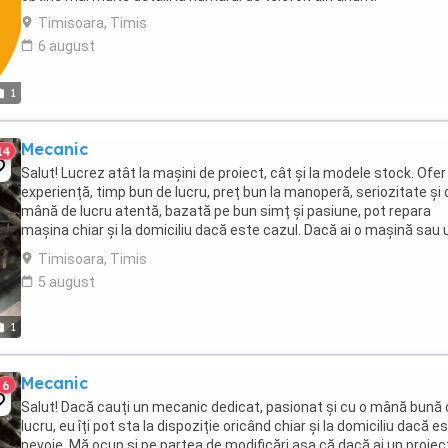
Timisoara, Timis
6 august
1
Mecanic
14
Salut! Lucrez atât la mașini de proiect, cât și la modele stock. Ofer
experiență, timp bun de lucru, preț bun la manoperă, seriozitate și 
mână de lucru atentă, bazată pe bun simț și pasiune, pot repara
mașina chiar și la domiciliu dacă este cazul. Dacă ai o mașină sau 
proiect pe care vrei să îl ...
Timisoara, Timis
5 august
1
Mecanic
6
Salut! Dacă cauți un mecanic dedicat, pasionat și cu o mână bună 
lucru, eu îți pot sta la dispoziție oricând chiar și la domiciliu dacă e
nevoie. Mă ocup și pe partea de modificări așa că dacă ai un proiect