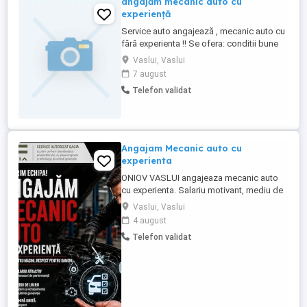
angajăm mecanic auto cu
experiență
Service auto angajează , mecanic auto cu
fără experienta !! Se ofera: conditii bune
de munca salariul atractiv ! contract de
Vaslui, Vaslui
muncă! Daca esti interesat si ai nevoie de
7 august
mai multe detalii , contacteaza ne la
Telefon validat
Gabriel!!! ... Se oferă seriozitate maxima!!!
Angajam Mecanic auto cu
experienta
ONIOV VASLUI angajeaza mecanic auto
cu experienta. Salariu motivant, mediu de
lucru profesionist. Relatii la tel
Vaslui, Vaslui
0751361705 , sau la sediul societatiii din
4 august
strada Calugareni,nr.106 ( service Dacia
Telefon validat
Motor Grup)