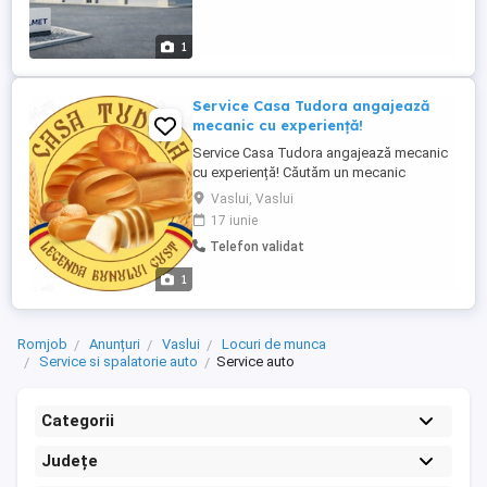
în vigoare. **Responsabilități:** *
Efectuarea inspecțiilor ...
1
Service Casa Tudora angajează
mecanic cu experiență!
Service Casa Tudora angajează mecanic
cu experiență! Căutăm un mecanic
priceput, serios și dornic să facă parte din
Vaslui, Vaslui
echipa noastră! Cerințe: Experiență în
17 iunie
domeniul mecanicii auto Seriozitate și
Telefon validat
responsabilitate Spirit de echipă Oferim:
Salariu atractiv, negociabil în funcție de
1
experiență Program ...
Romjob
Anunțuri
Vaslui
Locuri de munca
Service si spalatorie auto
Service auto
Categorii
Județe