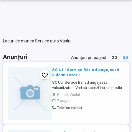
Locuri de munca Service auto Vaslui
Anunțuri
20
50
Anunțuri pe pagină:
SC Util Service Bârlad angajează
vulcanizatori!
SC Util Service Bârlad angajează
vulcanizatori! Vrei să lucrezi într-un mediu
profesionist și să fii bine plătit pentru
Barlad, Vaslui
efortul și dorința ta de a învăța? La SC Util
7 august
Service apreciem ambiția și seriozitatea!
Telefon validat
Oferim: Salarii atractive, direct
proporționale cu implicarea și dorința de a
învăța ...