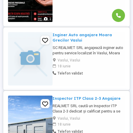
1
Inginer Auto angajare Moara
Grecilor Vaslui
SC REALMET SRL angajează inginer auto
pentru service localizat în Vaslui, Moara
Grecilor.
Vaslui, Vaslui
18 iunie
Telefon validat
Inspector ITP Clasa 2-3 Angajare
REALMET SRL caută un Inspector ITP
Clasa 2-3 dedicat și calificat pentru a se
alătura echipei noastre. Rolul principal va
Vaslui, Vaslui
consta în efectuarea inspecțiilor tehnice
18 iunie
periodice pentru vehicule, asigurând
Telefon validat
conformitatea acestora cu reglementările