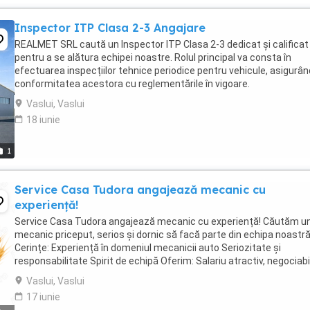
Inspector ITP Clasa 2-3 Angajare
REALMET SRL caută un Inspector ITP Clasa 2-3 dedicat și calificat
pentru a se alătura echipei noastre. Rolul principal va consta în
efectuarea inspecțiilor tehnice periodice pentru vehicule, asigurân
conformitatea acestora cu reglementările în vigoare.
**Responsabilități:** * Efectuarea inspecțiilor ...
Vaslui, Vaslui
18 iunie
1
Service Casa Tudora angajează mecanic cu
experiență!
Service Casa Tudora angajează mecanic cu experiență! Căutăm u
mecanic priceput, serios și dornic să facă parte din echipa noastră
Cerințe: Experiență în domeniul mecanicii auto Seriozitate și
responsabilitate Spirit de echipă Oferim: Salariu atractiv, negociabil
funcție de experiență Program ...
Vaslui, Vaslui
17 iunie