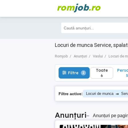
rom
job
.ro
Toate
Perso
Filtre
2
6
5
Locuri de munca Service, spalat
Romjob
Anunțuri
Vaslui
Locuri de 
Toate
Pers
Filtre
2
6
5
→
Filtre active:
Locuri de munca
Serv
Anunțuri
–
Anunțuri pe pagi