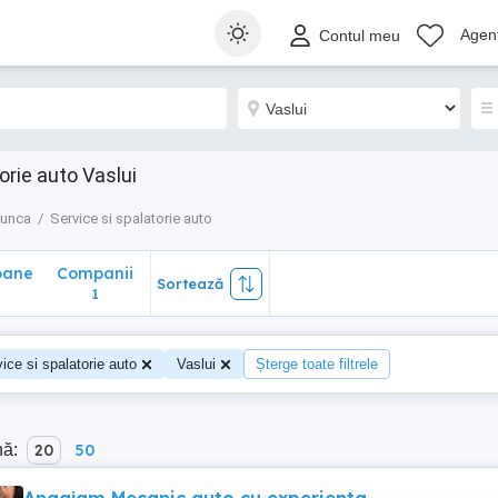
ane
Companii
Sortează
Agenț
Contul meu
1
orie auto Vaslui
munca
Service si spalatorie auto
oane
Companii
Sortează
1
ice si spalatorie auto
Vaslui
Șterge toate filtrele
nă:
20
50