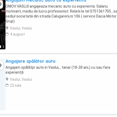
Angajam Mecanic auto cu experienta
ONIOV VASLUI angajeaza mecanic auto cu experienta. Salariu
motivant, mediu de lucru profesionist. Relatii la tel 0751361705 , sa
sediul societatiii din strada Calugareni,nr.106 ( service Dacia Motor
Grup)
Vaslui, Vaslui
4 august
1
Angajare spălător auto
Angajam spălătpr auto in Vaslui, , tanar (18-28 ani,) cu sau fara
experiență
Vaslui, Vaslui
22 iulie