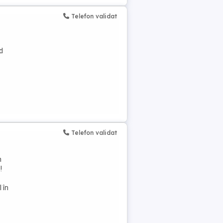
Telefon validat
d
Telefon validat
n
!
 în