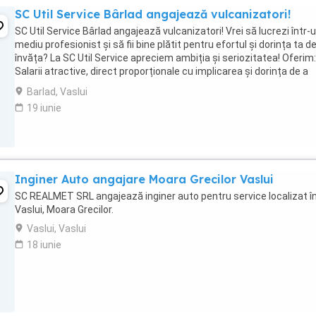
SC Util Service Bârlad angajează vulcanizatori!
SC Util Service Bârlad angajează vulcanizatori! Vrei să lucrezi într-
mediu profesionist și să fii bine plătit pentru efortul și dorința ta d
învăța? La SC Util Service apreciem ambiția și seriozitatea! Oferim:
Salarii atractive, direct proporționale cu implicarea și dorința de a
învăța ...
Barlad, Vaslui
19 iunie
Inginer Auto angajare Moara Grecilor Vaslui
SC REALMET SRL angajează inginer auto pentru service localizat î
Vaslui, Moara Grecilor.
Vaslui, Vaslui
18 iunie