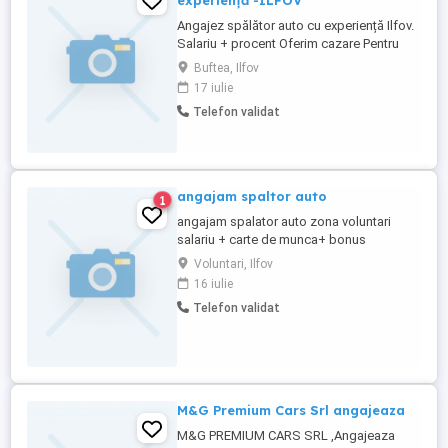
experiență -ILFOV
Angajez spălător auto cu experiență Ilfov.
Salariu + procent Oferim cazare Pentru
mai multe detalii
Buftea, Ilfov
17 iulie
Telefon validat
angajam spaltor auto
1
angajam spalator auto zona voluntari
salariu + carte de munca+ bonus
Voluntari, Ilfov
16 iulie
Telefon validat
M&G Premium Cars Srl angajeaza
M&G PREMIUM CARS SRL ,Angajeaza