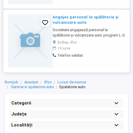
Angajez personal la spălătorie și
vulcanizare auto
Societate angajează personal la
spălătorie și vulcanizare auto program L-S
9-18 Duminica liber salariu bun plus
Buftea, Ilfov
comisioane . Locația este în Buftea tel. .
19 iunie
Telefon validat
Romjob
Anunțuri
Ilfov
Locuri de munca
Service si spalatorie auto
Spalatorie auto
Categorii
Județe
Localități