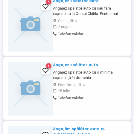
Angajez spalator auto
3
Angajez spalator auto cu sau fara
experienta in Orasul Chitila. Pentru mai
multe detalii ne puteti contacta la numarul
Chitila, Ilfov
de telefon:
2 august
Telefon validat
Angajez spălător auto
1
Angajez spălător auto cu o minima
experiență în domeniu.
Pantelimon, Ilfov
25 iulie
Telefon validat
Angajăm spălător auto cu