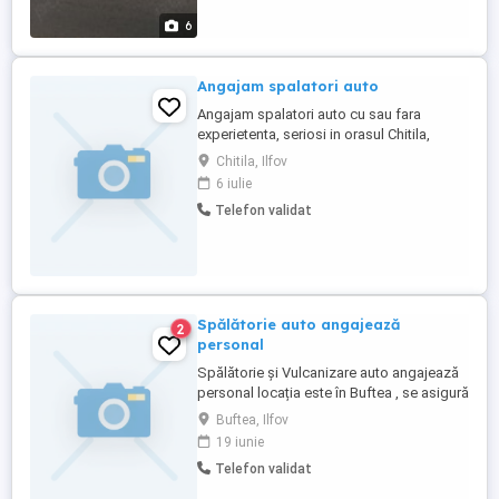
6
Angajam spalatori auto
Angajam spalatori auto cu sau fara
experietenta, seriosi in orasul Chitila,
jud.Ilfov. Pentru mai multe detalii ne puteti
Chitila, Ilfov
contacta la numarul de telefon: .
6 iulie
Telefon validat
Spălătorie auto angajează
2
personal
Spălătorie și Vulcanizare auto angajează
personal locația este în Buftea , se asigură
transport din București la locație. Pentru
Buftea, Ilfov
mai multe detalii la TEL.
19 iunie
Telefon validat