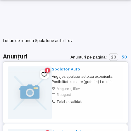
Locuri de munca Spalatorie auto Ilfov
Anunțuri
20
50
Anunțuri pe pagină:
Spalator Auto
1
Angajez spalator auto,cu experienta.
Posibilitate cazare (gratuita).Locația
spalatoriei este în Magurele,Ilfov.
Magurele, Ilfov
5 august
Telefon validat