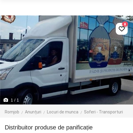
8
1
/ 1
Romjob
Anunțuri
Locuri de munca
Soferi - Transporturi
Distribuitor produse de panificație