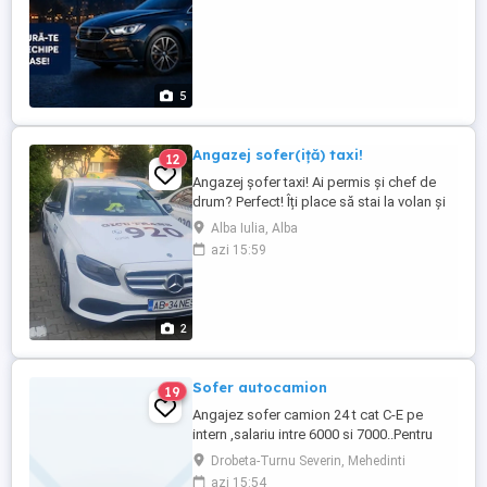
5
Angazej sofer(iță) taxi!
12
Angazej șofer taxi! Ai permis și chef de
drum? Perfect! Îți place să stai la volan și
să asculți povești? Super! Vrei bani în
Alba Iulia, Alba
buzunar și libertate în program? Atunci
azi 15:59
locul tău e cu noi! Oferim: mașini puse la
punct, câștiguri sigure și colegi faini, plus
salar atractiv. Sună la [ ] ...
2
Sofer autocamion
19
Angajez sofer camion 24 t cat C-E pe
intern ,salariu intre 6000 si 7000..Pentru
mai multe detalii sunati la telefon.
Drobeta-Turnu Severin, Mehedinti
azi 15:54