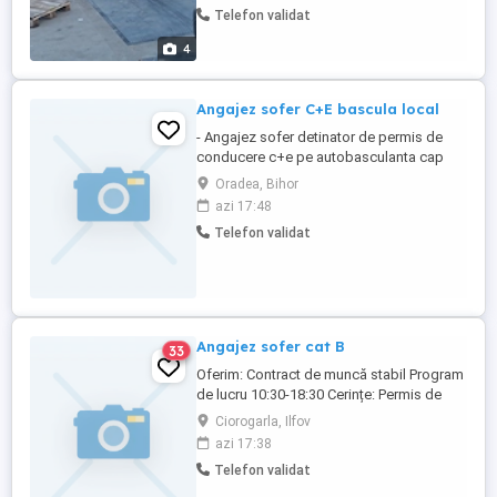
Telefon validat
4
Angajez sofer C+E bascula local
- Angajez sofer detinator de permis de
conducere c+e pe autobasculanta cap
tractor + semiremorca . Cursele se
Oradea, Bihor
desfasoara pe raza judetului Bihor .
azi 17:48
program de lucru 9-10 ore pe zi . mai
Telefon validat
multe detalii la telefon.
Angajez sofer cat B
33
Oferim: Contract de muncă stabil Program
de lucru 10:30-18:30 Cerințe: Permis de
conducere categoria B Seriozitate,
Ciorogarla, Ilfov
punctualitate Pentru detalii la numarul de
azi 17:38
telefon.
Telefon validat