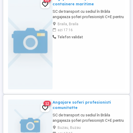
containere maritime
SC de transport cu sediul în Brăila
angajeaza șoferi profesioniști C+E pentru
containere pe comunitate. OFERIM:
Braila, Braila
DIURNA + SALARIU PE TARA+BONUSURI
azi 17:16
CAMIOANE ÎNGRIJITE EURO6 CU APARATE
Telefon validat
DE TAXARE AUTOMATE TRANSPORT
ASIGURAT DE FIRMA CU AUTO SAU
AVION TELEFON DE SERVICIU CU MIN. ȘI
INTERNET PERIOADA ...
Angajare soferi profesionisti
12
comunitatte
SC de transport cu sediul în Brăila
angajeaza șoferi profesioniști C+E pentru
containere pe comunitate. OFERIM:
Buzau, Buzau
DIURNA + SALARIU PE TARA+BONUSURI