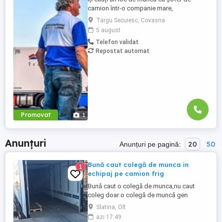
camion într-o companie mare,
internațională și stabilă? Atunci vino în
Targu Secuiesc, Covasna
echipa Heisterkamp! Angajăm șoferi cu
5 august
sau fără experiență și echipaje pentru
Telefon validat
transport internațional. Beneficii: training
Repostat automat
de inițiere la începutul activității în cadrul
companiei; training ...
Promovat
1
Anunțuri
20
50
Anunțuri pe pagină:
Bună caut colegă de munca in
1
echipaj pe camion frig
Bună caut o colegă de munca,nu caut
coleg doar o colegă de muncă gen
soferita de camion pe frig transport
Slatina, Olt
international germania austrai si italia
azi 17:49