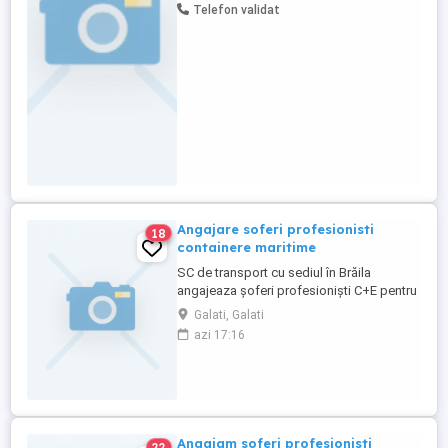
Telefon validat
avantaje adiționale în funcție de
performanță; Program de lucru flexibil și
echilibrat, adaptat ...
Angajare soferi profesionisti
18
containere maritime
SC de transport cu sediul în Brăila
angajeaza șoferi profesioniști C+E pentru
containere pe comunitate. OFERIM:
Galati, Galati
DIURNA + SALARIU PE TARA+BONUSURI
azi 17:16
CAMIOANE ÎNGRIJITE EURO6 CU APARATE
DE TAXARE AUTOMATE TRANSPORT
ASIGURAT DE FIRMA CU AUTO SAU
AVION TELEFON DE SERVICIU CU MIN. ȘI
INTERNET PERIOADA ...
Angajam soferi profesionisti
22