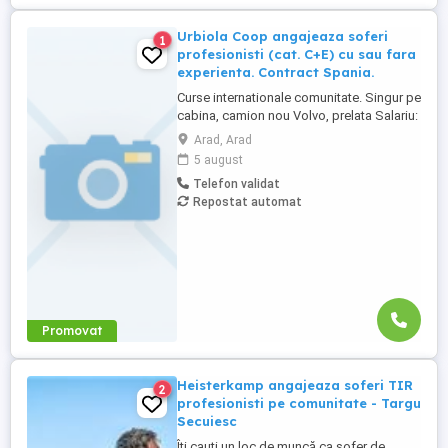
Urbiola Coop angajeaza soferi
1
profesionisti (cat. C+E) cu sau fara
experienta. Contract Spania.
Curse internationale comunitate. Singur pe
cabina, camion nou Volvo, prelata Salariu:
2700 luna net 12.000 km (garantat) Prima
Arad, Arad
0,06 camion km extra peste 12000 km; +
5 august
100 prima la angajare pt. ADR; + 300 prima
Telefon validat
pentru 6 luni lucrate; + 300 prima pentru 9
Repostat automat
luni lucrate; + 300 prima pentru 12 luni
lucrate. Cazare, ...
Promovat
Heisterkamp angajeaza soferi TIR
2
profesionisti pe comunitate - Targu
Secuiesc
Îți cauți un loc de muncă ca șofer de