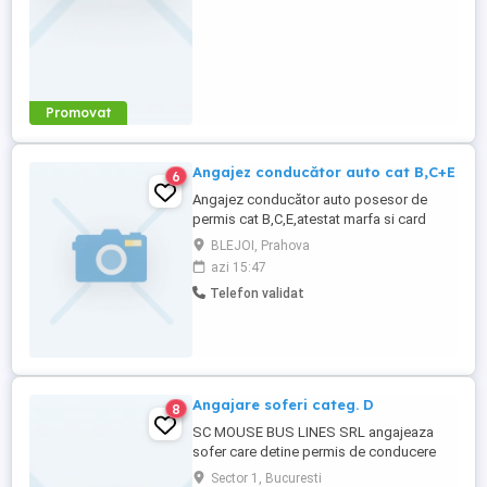
Promovat
Angajez conducător auto cat B,C+E
6
Angajez conducător auto posesor de
permis cat B,C,E,atestat marfa si card
tahograf.Detalii la
BLEJOI, Prahova
azi 15:47
Telefon validat
Angajare soferi categ. D
8
SC MOUSE BUS LINES SRL angajeaza
sofer care detine permis de conducere
categoria D din Bucuresti, pentru transport
Sector 1, Bucuresti