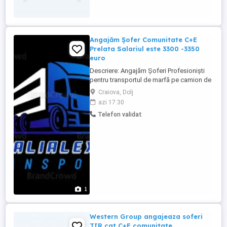
Angajăm Șofer Comunitate C+E
Prelata Salariul este 3300 -3350
euro
Descriere: Angajăm Șoferi Profesioniști
pentru transportul de marfă pe camion de
40T Căutăm Șoferii pentru curse pe
Craiova, Dolj
comunitate ( Germania Olanda, Belgia,
azi 17:30
Franța , Anglia ,Italia , Spania, .... etc)
Telefon validat
Responsabilități: Efectuează servicii de
transport marfă pe rute internaționale
Respectă programarea ...
1
Western Group angajeaza soferi
TIR cat C+E comunitate