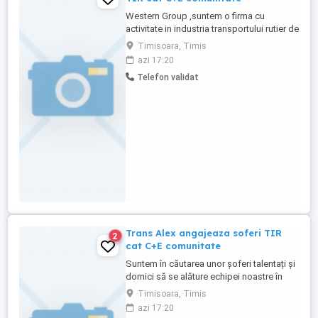
Western Group ,suntem o firma cu
activitate in industria transportului rutier de
mărfuri , angajam sofer tir ,comunitate
Timisoara, Timis
Cerințe: Permis conducere categoriile C, E
azi 17:20
Cartelă tahograf Atestat valabil transport
Telefon validat
marfă Beneficii: Se lucrează singur pe
cabină; Program de lucru flexibil, adaptat
nevoilor ...
Trans Alex angajeaza soferi TIR
2
cat C+E comunitate
Suntem în căutarea unor șoferi talentați și
dornici să se alăture echipei noastre în
calitate de șoferi Cat C+ E . Experiență
Timisoara, Timis
anterioară în conducerea vehiculelor
azi 17:20
comerciale; Pachet salarial competitiv și