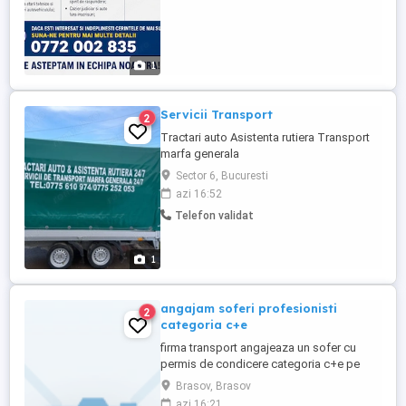
1
Servicii Transport
2
Tractari auto Asistenta rutiera Transport
marfa generala
Sector 6, Bucuresti
azi 16:52
Telefon validat
1
angajam soferi profesionisti
2
categoria c+e
firma transport angajeaza un sofer cu
permis de condicere categoria c+e pe
comunitate ,cursele se face din
Brasov, Brasov
barcelona,girona-fr -bel ,garajul este la
azi 16:21