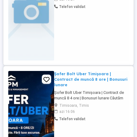
girona ,se lucreaza in timpi normali de
Telefon validat
condus ,se face 45h la garaj, penru mai
multe relati la tef..multumesc
Șofer Bolt Uber Timișoara |
Contract de muncă 8 ore | Bonusuri
lunare
Șofer Bolt Uber Timișoara | Contract de
muncă 8 4 ore | Bonusuri lunare Căutăm
șoferi serioși pentru colaborare pe
Timisoara, Timis
platformele Bolt și Uber în Timișoara.
azi 16:06
Colaborarea este destinată șoferilor care
Telefon validat
dețin un autoturism propriu, eligibil pentru
transport alternativ și care îndeplinește
condițiile impuse ...