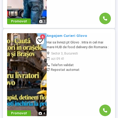
Promovat
3
Angajam Curieri Glovo
6
Hai sa livrezi pt Glovo . Intra in cel mai
mare HUB de food delivery din Romania :
cautamlivratori.ro comision 10 % sau 3,5 %
Sector 3, Bucuresti
pt PFA sau SRL Detinem Flota de vehicule
azi 09:41
propie , service Oferim suport real. Te
Telefon validat
ajutam sa iti optimizezi profiturile .
Repostat automat
Promovat
4