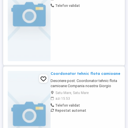
Telefon validat
Coordonator tehnic flota camioane
Descriere post: Coordonator tehnic flota
camioane Compania noastra Giorgio
Trans cauta un Coordonator tehnic flota
Satu Mare, Satu Mare
camioane pasionat si dedicat pentru a se
azi 15:53
alatura echipei noastre din departamentul
Telefon validat
de logistica. Daca esti o persoana
Repostat automat
organizata, cu abilitati excelente de
comunicare si o pasiune pentru ...