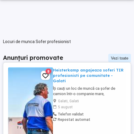
Locuri de munca Sofer profesionist
Anunțuri promovate
Vezi toate
Heisterkamp angajeaza soferi TIR
8
profesionisti pe comunitate -
Galati
Îți cauți un loc de muncă ca șofer de
camion într-o companie mare,
internațională și stabilă? Atunci vino în
Galati, Galati
echipa Heisterkamp! Angajăm șoferi cu
5 august
sau fără experiență și echipaje pentru
Telefon validat
transport internațional. Beneficii: training
Repostat automat
de inițiere la începutul activității în cadrul
companiei; training ...