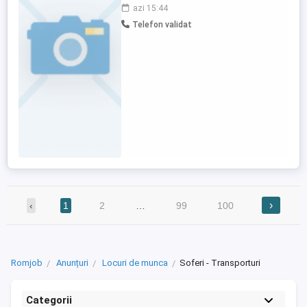
de salariati in regim de conventii.
azi 15:44
Telefon validat
›
‹
1
2
…
99
100
Romjob
Anunțuri
Locuri de munca
Soferi - Transporturi
Categorii