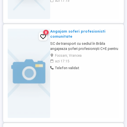
azi 17:15
CAMIOANE ÎNGRIJITE EURO6 CU APARATE
DE TAXARE AUTOMATE TRANSPORT
ASIGURAT DE FIRMA CU AUTO SAU
AVION TELEFON DE SERVICIU CU MIN. ȘI
INTERNET PLATA INTOTDEAUNA ...
Angajam soferi profesionisti
8
comunitate
SC de transport cu sediul în Brăila
angajeaza șoferi profesioniști C+E pentru
containere pe comunitate. OFERIM:
Focsani, Vrancea
DIURNA + SALARIU PE TARA+BONUSURI
azi 17:15
CAMIOANE ÎNGRIJITE EURO6 CU APARATE
Telefon validat
DE TAXARE AUTOMATE TRANSPORT
ASIGURAT DE FIRMA CU AUTO SAU
AVION TELEFON DE SERVICIU CU MIN. ȘI
INTERNET PERIOADA ...