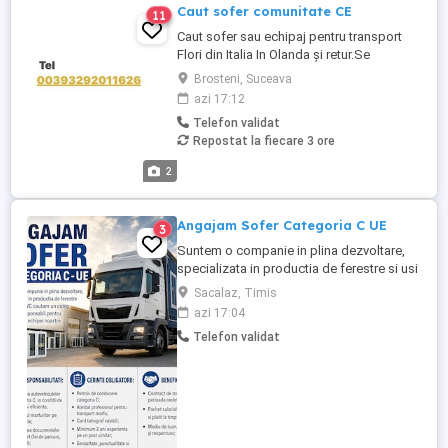
Caut sofer comunitate CE
11
Caut sofer sau echipaj pentru transport
Flori din Italia In Olanda și retur.Se
lucrează doar in echipaj Mai multe detalii
Brosteni, Suceava
la nr sau la adresa de email
azi 17:12
Telefon validat
Repostat la fiecare 3 ore
2
Angajam Sofer Categoria C UE
3
Suntem o companie in plina dezvoltare,
specializata in productia de ferestre si usi
din PVC cautam un coleg serios si
Sacalaz, Timis
responsabil pentru a se alatura echipei
azi 17:04
noastre. Responsabilitati: Conducerea
Telefon validat
autovehiculelor din categoria C, in conditii
de siguranta si eficienta; Transportul
marfurilor pe rute ...