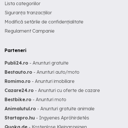
Lista categoriilor
Siguranța tranzacțiilor
Modifică setările de confidențialitate
Regulament Campanie
Parteneri
Publi24.ro
- Anunturi gratuite
Bestauto.ro
- Anunturi auto/moto
Romimo.ro
- Anunturi imobiliare
Cazare24.ro
- Anunturi cu oferte de cazare
Bestbike.ro
- Anunturi moto
Animalutul.ro
- Anunturi gratuite animale
Startapro.hu
- Ingyenes Apróhirdetés
Quoka.de
- Kostenlose Kleinanzeigen