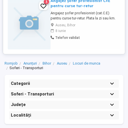
Angajez șofer profesionist C+E
3
pentru curse tur-retur
Angajez șofer profesionist (cat.C.E)
pentru curse tur-retur. Plata la zi sau km.
Rute frecventate des:RO,HU,SK,CZ
Auseu, Bihor
8 iunie
Telefon validat
Romjob
Anunțuri
Bihor
Auseu
Locuri de munca
Soferi - Transporturi
Categorii
Soferi - Transporturi
Județe
Localități