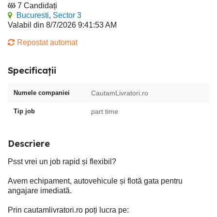
7 Candidați
Bucuresti
,
Sector 3
Valabil din 8/7/2026 9:41:53 AM
Repostat automat
Specificații
Numele companiei
CautamLivratori.ro
Tip job
part time
Descriere
Psst vrei un job rapid și flexibil?
Avem echipament, autovehicule și flotă gata pentru
angajare imediată.
Prin cautamlivratori.ro poți lucra pe: