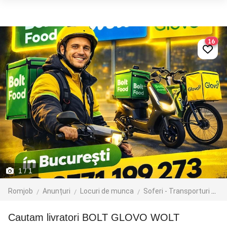
16
1
/ 1
Romjob
Anunțuri
Locuri de munca
Soferi - Transporturi
Cu
Cautam livratori BOLT GLOVO WOLT