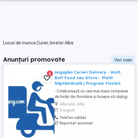
Locuri de munca Curier, livrator Alba
Anunțuri promovate
Vezi toate
Angajăm Curieri Delivery - Wolt,
6
Bolt Food sau Glovo - Plată
Săptămânală | Program Flexibil
- Colaborează cu cea mai mare companie
de livrări din România și începe să câștigi
rapid! - Cerințe: Minim 18 ani Mijloc de
Alba Iulia, Alba
transport propriu (mașină, scuter,
3 august
motocicletă sau bicicletă) Telefon mobil
Telefon validat
cu acces la internet - Ce oferim: Plată
Repostat automat
săptămânală, fără întârzieri Bonusuri
atractive ...