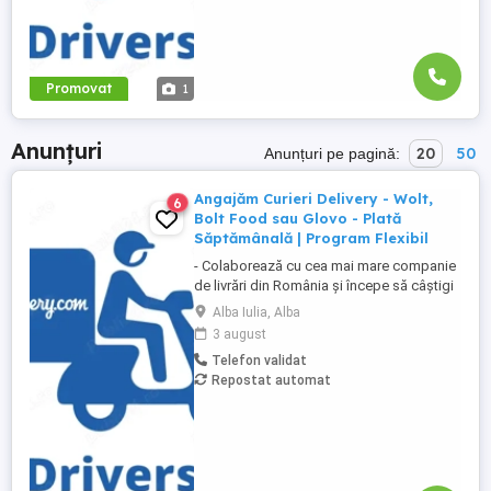
Promovat
1
Anunțuri
20
50
Anunțuri pe pagină:
Angajăm Curieri Delivery - Wolt,
6
Bolt Food sau Glovo - Plată
Săptămânală | Program Flexibil
- Colaborează cu cea mai mare companie
de livrări din România și începe să câștigi
rapid! - Cerințe: Minim 18 ani Mijloc de
Alba Iulia, Alba
transport propriu (mașină, scuter,
3 august
motocicletă sau bicicletă) Telefon mobil
Telefon validat
cu acces la internet - Ce oferim: Plată
Repostat automat
săptămânală, fără întârzieri Bonusuri
atractive ...