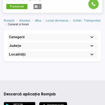
Promovat
1
Romjob
Anunțuri
Alba
Locuri de munca
Soferi - Transporturi
Curierat si livrari
Categorii
Județe
Localități
Descarcă aplicația Romjob