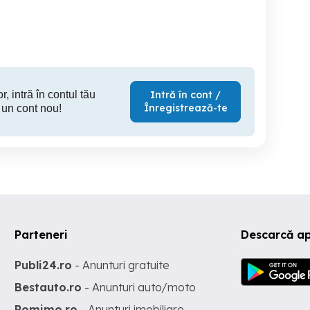
Program Flexibil
Braila
r, intră în contul tău
Intră în cont /
Înregistrează-te
 un cont nou!
Parteneri
Descarcă ap
Publi24.ro
- Anunturi gratuite
Bestauto.ro
- Anunturi auto/moto
Romimo.ro
- Anunturi imobiliare