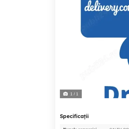
1
/ 1
Specificații