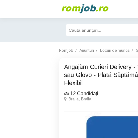
rom
job
.ro
Romjob
Anunțuri
Locuri de munca
S
Angajăm Curieri Delivery - Wolt, Bolt Food
sau Glovo - Plată Săptămâ
Flexibil
12 Candidați
Braila
,
Braila