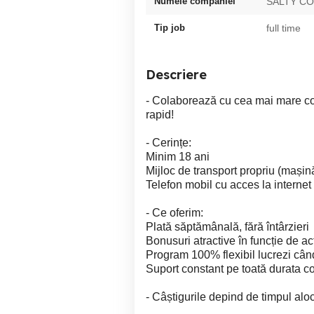
Numele companiei
SALTY C
Tip job
full time
Descriere
- Colaborează cu cea mai mare com
rapid!
- Cerințe:
Minim 18 ani
Mijloc de transport propriu (mașină
Telefon mobil cu acces la internet
- Ce oferim:
Plată săptămânală, fără întârzieri
Bonusuri atractive în funcție de act
Program 100% flexibil lucrezi când
Suport constant pe toată durata co
- Câștigurile depind de timpul aloc