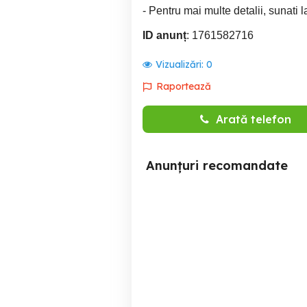
- Pentru mai multe detalii, sunati 
ID anunț
: 1761582716
Vizualizări:
0
Raportează
Arată telefon
Anunțuri recomandate
Firma curierat angajeaza
Angajăm Curieri Delivery -
curier
Wol