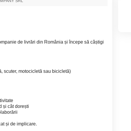
OMPANY SRL
panie de livrări din România și începe să câștigi
, scuter, motocicletă sau bicicletă)
ivitate
 și cât dorești
laborării
at și de implicare.