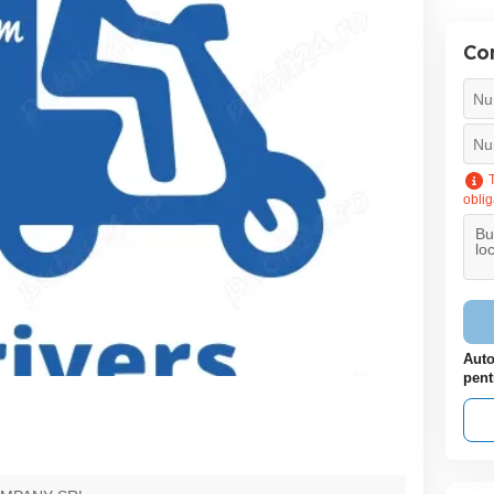
Con
T
oblig
Auto
pent