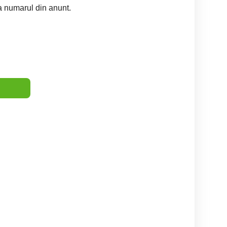
la numarul din anunt.
t, Bolt Food sau Glovo
- Plată Săptămânală |