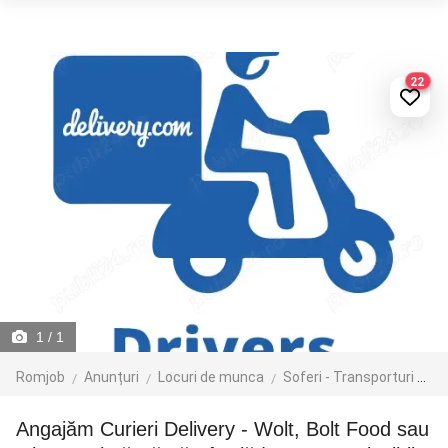
22
1
/ 1
Romjob
Anunțuri
Locuri de munca
Soferi - Transporturi
Cu
Angajăm Curieri Delivery - Wolt, Bolt Food sau